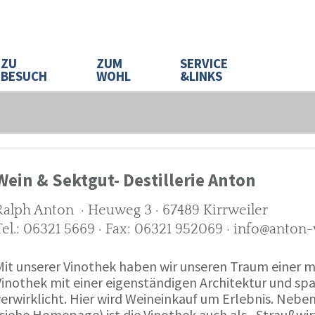
ZU
ZUM
SERVICE
BESUCH
WOHL
&LINKS
Wein & Sektgut- Destillerie Anton
Ralph Anton · Heuweg 3 · 67489 Kirrweiler
Tel.: 06321 5669 · Fax: 06321 952069 · info@anton
Mit unserer Vinothek haben wir unseren Traum eine
Vinothek mit einer eigenständigen Architektur und 
verwirklicht. Hier wird Weineinkauf um Erlebnis. Neb
(siehe Homepage) ist die Vinothek auch als „Straußw