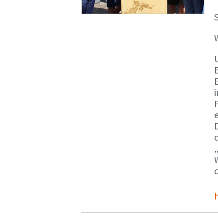
S
E
e
d