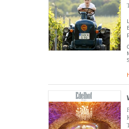
p
M
S