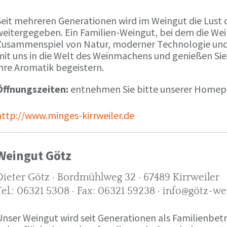
Seit mehreren Generationen wird im Weingut die Lust 
weitergegeben. Ein Familien-Weingut, bei dem die We
Zusammenspiel von Natur, moderner Technologie und W
mit uns in die Welt des Weinmachens und genießen Sie
ihre Aromatik begeistern.
Öffnungszeiten:
entnehmen Sie bitte unserer Home
http://www.minges-kirrweiler.de
Weingut Götz
Dieter Götz · Bordmühlweg 32 · 67489 Kirrweiler
Tel.: 06321 5308 · Fax: 06321 59238 · info@götz-we
Unser Weingut wird seit Generationen als Familienbet