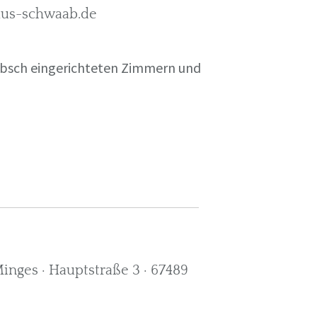
rkus-schwaab.de
übsch eingerichteten Zimmern und
nges · Hauptstraße 3 · 67489