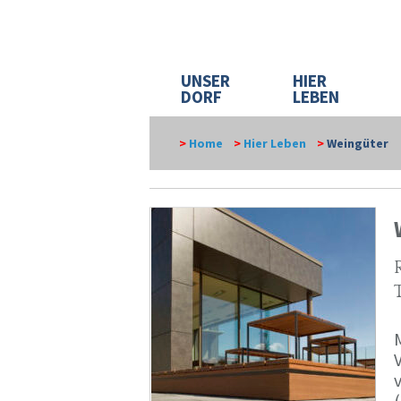
UNSER
HIER
DORF
LEBEN
>
Home
>
Hier Leben
>
Weingüter