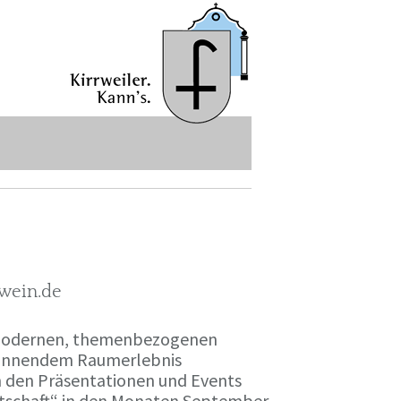
-wein.de
r modernen, themenbezogenen
spannendem Raumerlebnis
en den Präsentationen und Events
irtschaft“ in den Monaten September