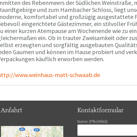
Inmitten des Rebenmeers der Südlichen Weinstraße, m
Haardtgebirge und zum Hambacher Schloss, liegt unse
moderne, komfortabel und großzügig ausgestattete 
liebevoll eingerichtete Gästezimmer, ein stilvoller F
zu einer kurzen Atempause am Wochenende wie zu ei
gleichermaßen ein. Ob in trauter Zweisamkeit oder z
selbst erzeugten und sorgfältig ausgebauten Qualitä
jeden Gaumen und können im Hause probiert und verko
Verpackungen käuflich erworben werden.
http://www.weinhaus-matt-schwaab.de
Anfahrt
Kontaktformular
Name: (Pflichtfeld)