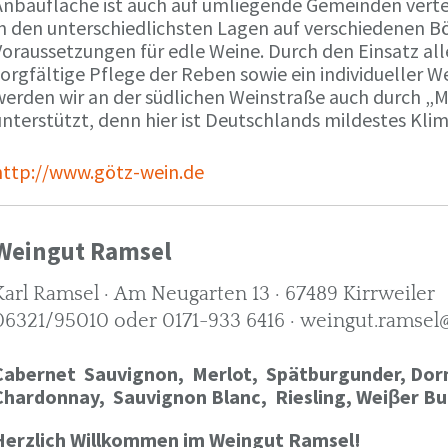
Anbaufläche ist auch auf umliegende Gemeinden verte
in den unterschiedlichsten Lagen auf verschiedenen B
oraussetzungen für edle Weine. Durch den Einsatz alle
orgfältige Pflege der Reben sowie ein individueller W
werden wir an der südlichen Weinstraße auch durch „
nterstützt, denn hier ist Deutschlands mildestes Kli
http://www.götz-wein.de
Weingut Ramsel
Karl Ramsel · Am Neugarten 13 · 67489 Kirrweiler
06321/95010 oder 0171-933 6416 · weingut.ramsel
Cabernet Sauvignon,
Merlot,
Spätburgunder,
Dorn
Chardonnay,
Sauvignon Blanc, Riesling, Weiβer Bu
Herzlich Willkommen im Weingut Ramsel!