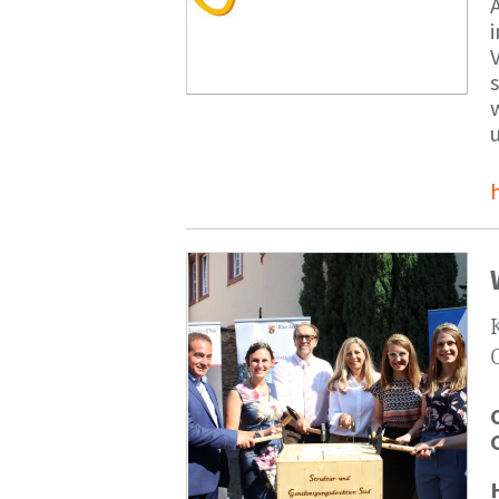
V
s
u