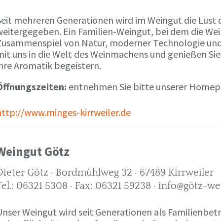
Seit mehreren Generationen wird im Weingut die Lust 
weitergegeben. Ein Familien-Weingut, bei dem die We
Zusammenspiel von Natur, moderner Technologie und W
mit uns in die Welt des Weinmachens und genießen Sie
ihre Aromatik begeistern.
Öffnungszeiten:
entnehmen Sie bitte unserer Home
http://www.minges-kirrweiler.de
Weingut Götz
Dieter Götz · Bordmühlweg 32 · 67489 Kirrweiler
Tel.: 06321 5308 · Fax: 06321 59238 · info@götz-we
Unser Weingut wird seit Generationen als Familienbet