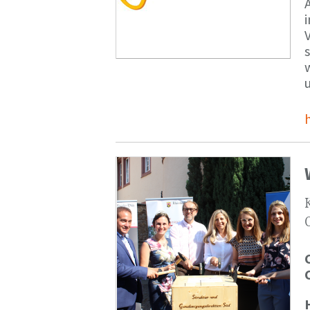
V
s
u