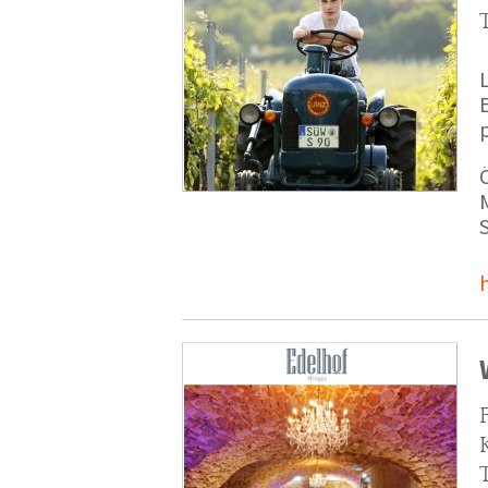
p
M
S