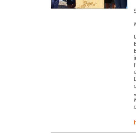
S
E
e
d