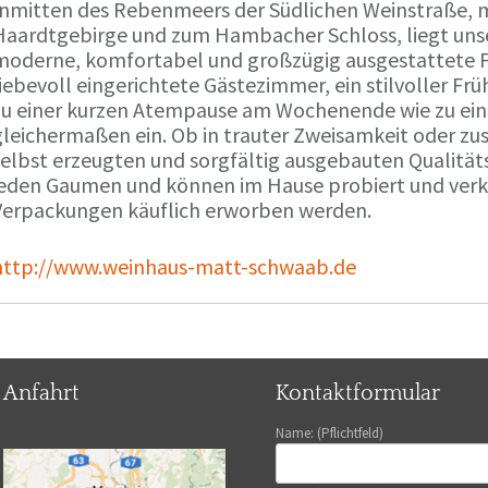
Inmitten des Rebenmeers der Südlichen Weinstraße, m
Haardtgebirge und zum Hambacher Schloss, liegt unse
moderne, komfortabel und großzügig ausgestattete 
liebevoll eingerichtete Gästezimmer, ein stilvoller F
zu einer kurzen Atempause am Wochenende wie zu ei
gleichermaßen ein. Ob in trauter Zweisamkeit oder z
selbst erzeugten und sorgfältig ausgebauten Qualitä
jeden Gaumen und können im Hause probiert und verko
Verpackungen käuflich erworben werden.
http://www.weinhaus-matt-schwaab.de
Anfahrt
Kontaktformular
Name: (Pflichtfeld)