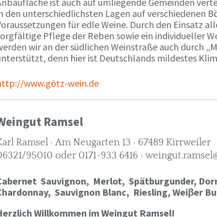
Anbaufläche ist auch auf umliegende Gemeinden verte
in den unterschiedlichsten Lagen auf verschiedenen B
oraussetzungen für edle Weine. Durch den Einsatz alle
orgfältige Pflege der Reben sowie ein individueller W
werden wir an der südlichen Weinstraße auch durch „
nterstützt, denn hier ist Deutschlands mildestes Kli
http://www.götz-wein.de
Weingut Ramsel
Karl Ramsel · Am Neugarten 13 · 67489 Kirrweiler
06321/95010 oder 0171-933 6416 · weingut.ramsel
Cabernet Sauvignon,
Merlot,
Spätburgunder,
Dorn
Chardonnay,
Sauvignon Blanc, Riesling, Weiβer Bu
Herzlich Willkommen im Weingut Ramsel!