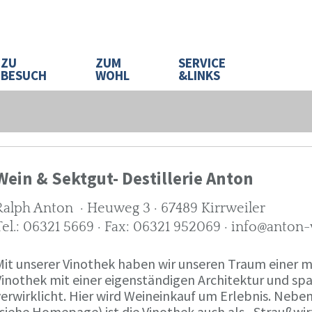
ZU
ZUM
SERVICE
BESUCH
WOHL
&LINKS
Wein & Sektgut- Destillerie Anton
Ralph Anton · Heuweg 3 · 67489 Kirrweiler
Tel.: 06321 5669 · Fax: 06321 952069 · info@anton
Mit unserer Vinothek haben wir unseren Traum eine
Vinothek mit einer eigenständigen Architektur und 
verwirklicht. Hier wird Weineinkauf um Erlebnis. Neb
(siehe Homepage) ist die Vinothek auch als „Straußw