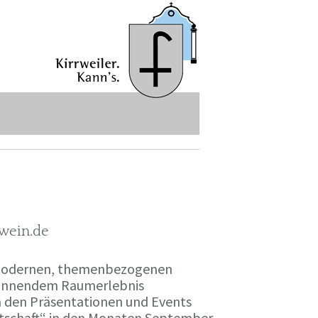
-wein.de
r modernen, themenbezogenen
spannendem Raumerlebnis
en den Präsentationen und Events
irtschaft“ in den Monaten September