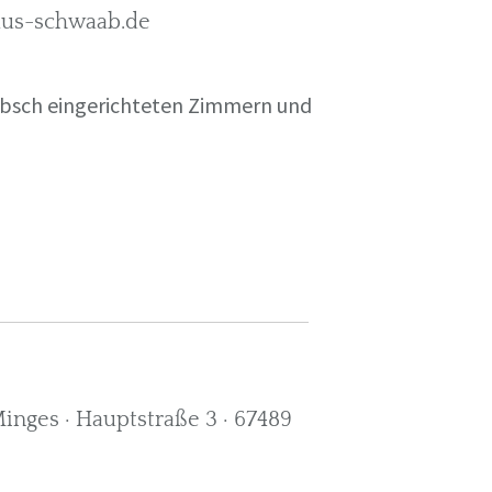
rkus-schwaab.de
übsch eingerichteten Zimmern und
nges · Hauptstraße 3 · 67489