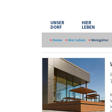
UNSER
HIER
DORF
LEBEN
>
Home
>
Hier Leben
>
Weingüter