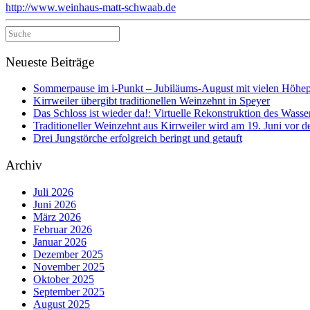
http://www.weinhaus-matt-schwaab.de
Suche
nach:
Neueste Beiträge
Sommerpause im i-Punkt – Jubiläums-August mit vielen Höhe
Kirrweiler übergibt traditionellen Weinzehnt in Speyer
Das Schloss ist wieder da!: Virtuelle Rekonstruktion des Wasser
Traditioneller Weinzehnt aus Kirrweiler wird am 19. Juni vo
Drei Jungstörche erfolgreich beringt und getauft
Archiv
Juli 2026
Juni 2026
März 2026
Februar 2026
Januar 2026
Dezember 2025
November 2025
Oktober 2025
September 2025
August 2025