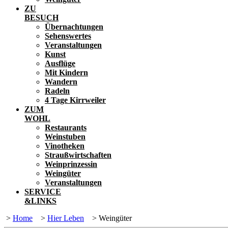
ZU
BESUCH
Übernachtungen
Sehenswertes
Veranstaltungen
Kunst
Ausflüge
Mit Kindern
Wandern
Radeln
4 Tage Kirrweiler
ZUM
WOHL
Restaurants
Weinstuben
Vinotheken
Straußwirtschaften
Weinprinzessin
Weingüter
Veranstaltungen
SERVICE
&LINKS
>
Home
>
Hier Leben
>
Weingüter