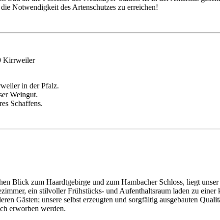
die Notwendigkeit des Artenschutzes zu erreichen!
 Kirrweiler
eiler in der Pfalz.
ser Weingut.
eres Schaffens.
ichen Blick zum Haardtgebirge und zum Hambacher Schloss, liegt unse
tezimmer, ein stilvoller Frühstücks- und Aufenthaltsraum laden zu ei
eren Gästen; unsere selbst erzeugten und sorgfältig ausgebauten Qua
lich erworben werden.