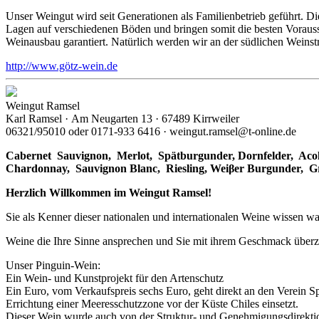
Unser Weingut wird seit Generationen als Familienbetrieb geführt. 
Lagen auf verschiedenen Böden und bringen somit die besten Vorausset
Weinausbau garantiert. Natürlich werden wir an der südlichen Weinst
http://www.götz-wein.de
Weingut Ramsel
Karl Ramsel · Am Neugarten 13 · 67489 Kirrweiler
06321/95010 oder 0171-933 6416 · weingut.ramsel@t-online.de
Cabernet Sauvignon,
Merlot,
Spätburgunder,
Dornfelder, Acol
Chardonnay,
Sauvignon Blanc, Riesling, Weiβer Burgunder,
G
Herzlich Willkommen im Weingut Ramsel!
Sie als Kenner dieser nationalen und internationalen Weine wissen wa
Weine die Ihre Sinne ansprechen und Sie mit ihrem Geschmack über
Unser Pinguin-Wein:
Ein Wein- und Kunstprojekt für den Artenschutz
Ein Euro, vom Verkaufspreis sechs Euro, geht direkt an den Verein S
Errichtung einer Meeresschutzzone vor der Küste Chiles einsetzt.
Dieser Wein wurde auch von der Struktur- und Genehmigungsdirektion 