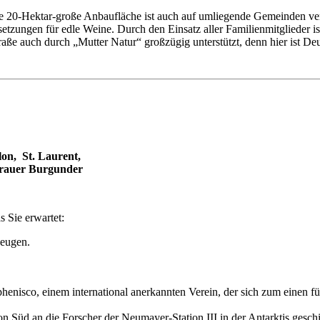
Die 20-Hektar-große Anbaufläche ist auch auf umliegende Gemeinden ver
zungen für edle Weine. Durch den Einsatz aller Familienmitglieder ist 
raße auch durch „Mutter Natur“ großzügig unterstützt, denn hier ist De
on, St. Laurent,
rauer Burgunder
s Sie erwartet:
zeugen.
phenisco, einem international anerkannten Verein, der sich zum einen
Süd an die Forscher der Neumayer-Station III in der Antarktis geschi