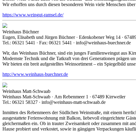
Wir erhoffen uns durch diesen besonderen Wein viele Menschen über 
https://www.weingut-ramsel.de/
Weinhaus Büchner
Eugen, Elisabeth und Jürgen Büchner · Edenkobener Weg 14 · 67489
Tel.: 06321 5441 · Fax: 06321 5441 · info@weinhaus-buechner.de
Wir, das Weinhaus Büchner, sind ein junges Familienweingut aus Kirrw
Modernste Technik und die Tatkraft von drei Generationen prägen un
Wir bieten ein breit aufgestelltes Weinsortiment – ein Spiegelbild uns
http://www.weinhaus-buechner.de
Weinhaus Matt-Schwaab
Weinhaus Matt-Schwaab · Am Rebenmeer 1 · 67489 Kirrweiler
Tel.: 06321 58327 · info@weinhaus-matt-schwaab.de
Inmitten des Rebenmeers der Südlichen Weinstraße, mit einem herrl
ausgestattete Ferienwohnung mit Balkon, liebevoll eingerichtete Gäs
gleichermaßen ein. Ob in trauter Zweisamkeit oder zusammen mit and
Hause probiert und verkostet, sowie in gängigen Verpackungen käuf