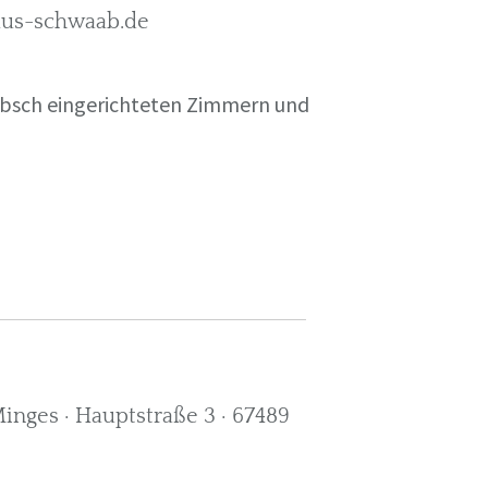
rkus-schwaab.de
übsch eingerichteten Zimmern und
nges · Hauptstraße 3 · 67489