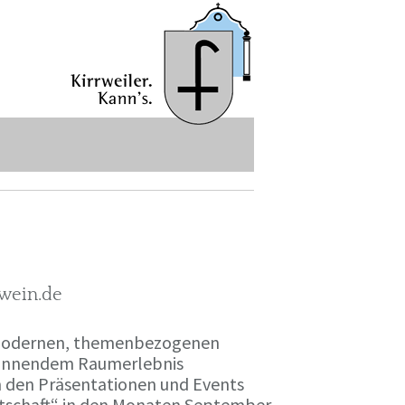
-wein.de
r modernen, themenbezogenen
spannendem Raumerlebnis
en den Präsentationen und Events
irtschaft“ in den Monaten September