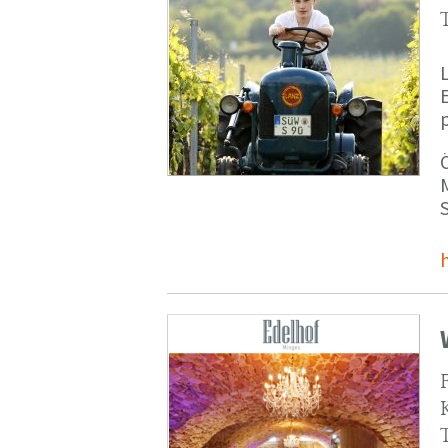
p
M
S