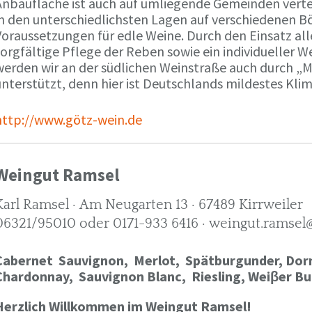
Anbaufläche ist auch auf umliegende Gemeinden verte
in den unterschiedlichsten Lagen auf verschiedenen B
oraussetzungen für edle Weine. Durch den Einsatz alle
orgfältige Pflege der Reben sowie ein individueller W
werden wir an der südlichen Weinstraße auch durch „
nterstützt, denn hier ist Deutschlands mildestes Kli
http://www.götz-wein.de
Weingut Ramsel
Karl Ramsel · Am Neugarten 13 · 67489 Kirrweiler
06321/95010 oder 0171-933 6416 · weingut.ramsel
Cabernet Sauvignon,
Merlot,
Spätburgunder,
Dorn
Chardonnay,
Sauvignon Blanc, Riesling, Weiβer Bu
Herzlich Willkommen im Weingut Ramsel!