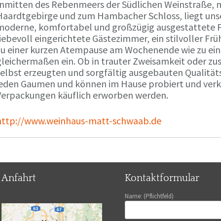
Inmitten des Rebenmeers der Südlichen Weinstraße, m
Haardtgebirge und zum Hambacher Schloss, liegt unse
moderne, komfortabel und großzügig ausgestattete 
liebevoll eingerichtete Gästezimmer, ein stilvoller F
zu einer kurzen Atempause am Wochenende wie zu ei
gleichermaßen ein. Ob in trauter Zweisamkeit oder z
selbst erzeugten und sorgfältig ausgebauten Qualitä
jeden Gaumen und können im Hause probiert und verko
Verpackungen käuflich erworben werden.
http://www.weinhaus-matt-schwaab.de
Anfahrt
Kontaktformular
Name: (Pflichtfeld)