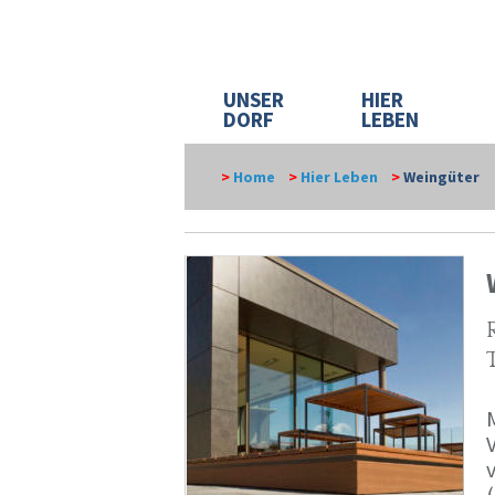
UNSER
HIER
DORF
LEBEN
>
Home
>
Hier Leben
>
Weingüter