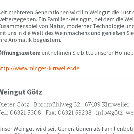
Seit mehreren Generationen wird im Weingut die Lust 
weitergegeben. Ein Familien-Weingut, bei dem die We
Zusammenspiel von Natur, moderner Technologie und W
mit uns in die Welt des Weinmachens und genießen Sie
ihre Aromatik begeistern.
Öffnungszeiten:
entnehmen Sie bitte unserer Home
http://www.minges-kirrweiler.de
Weingut Götz
Dieter Götz · Bordmühlweg 32 · 67489 Kirrweiler
Tel.: 06321 5308 · Fax: 06321 59238 · info@götz-we
Unser Weingut wird seit Generationen als Familienbet