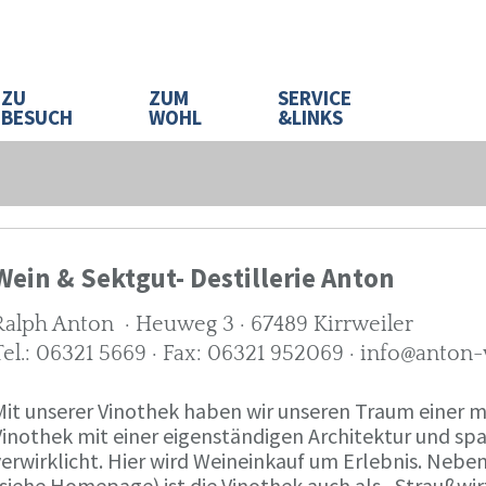
ZU
ZUM
SERVICE
BESUCH
WOHL
&LINKS
Wein & Sektgut- Destillerie Anton
Ralph Anton · Heuweg 3 · 67489 Kirrweiler
Tel.: 06321 5669 · Fax: 06321 952069 · info@anton
Mit unserer Vinothek haben wir unseren Traum eine
Vinothek mit einer eigenständigen Architektur und 
verwirklicht. Hier wird Weineinkauf um Erlebnis. Neb
(siehe Homepage) ist die Vinothek auch als „Straußw