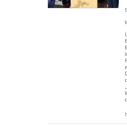
S
E
e
d