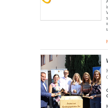
V
s
u