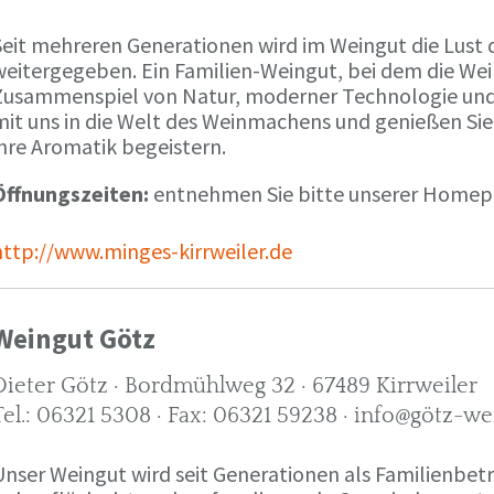
Seit mehreren Generationen wird im Weingut die Lust 
weitergegeben. Ein Familien-Weingut, bei dem die We
Zusammenspiel von Natur, moderner Technologie und W
mit uns in die Welt des Weinmachens und genießen Sie
ihre Aromatik begeistern.
Öffnungszeiten:
entnehmen Sie bitte unserer Home
http://www.minges-kirrweiler.de
Weingut Götz
Dieter Götz · Bordmühlweg 32 · 67489 Kirrweiler
Tel.: 06321 5308 · Fax: 06321 59238 · info@götz-we
Unser Weingut wird seit Generationen als Familienbet