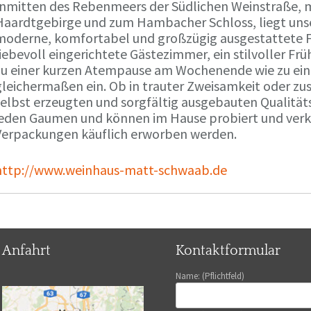
Inmitten des Rebenmeers der Südlichen Weinstraße, m
Haardtgebirge und zum Hambacher Schloss, liegt unse
moderne, komfortabel und großzügig ausgestattete 
liebevoll eingerichtete Gästezimmer, ein stilvoller F
zu einer kurzen Atempause am Wochenende wie zu ei
gleichermaßen ein. Ob in trauter Zweisamkeit oder z
selbst erzeugten und sorgfältig ausgebauten Qualitä
jeden Gaumen und können im Hause probiert und verko
Verpackungen käuflich erworben werden.
http://www.weinhaus-matt-schwaab.de
Anfahrt
Kontaktformular
Name: (Pflichtfeld)