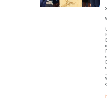
S
E
e
d