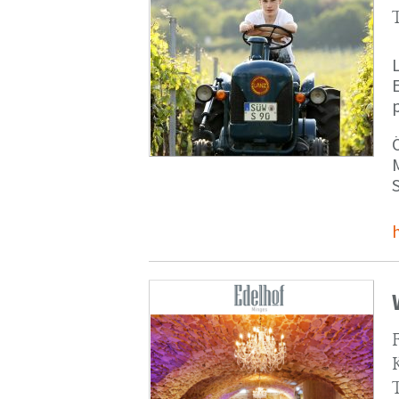
p
M
S