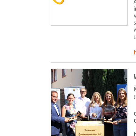
V
s
u