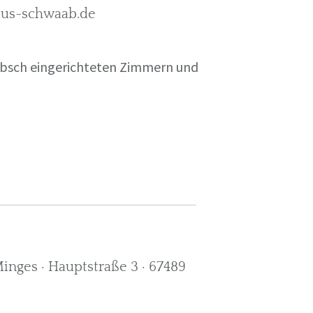
rkus-schwaab.de
übsch eingerichteten Zimmern und
nges · Hauptstraße 3 · 67489