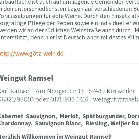
Anbaufläche ist auch auf umliegende Gemeinden verte
in den unterschiedlichsten Lagen auf verschiedenen B
oraussetzungen für edle Weine. Durch den Einsatz alle
orgfältige Pflege der Reben sowie ein individueller W
werden wir an der südlichen Weinstraße auch durch „
nterstützt, denn hier ist Deutschlands mildestes Kli
http://www.götz-wein.de
Weingut Ramsel
Karl Ramsel · Am Neugarten 13 · 67489 Kirrweiler
06321/95010 oder 0171-933 6416 · weingut.ramsel
Cabernet Sauvignon,
Merlot,
Spätburgunder,
Dorn
Chardonnay,
Sauvignon Blanc, Riesling, Weiβer Bu
Herzlich Willkommen im Weingut Ramsel!