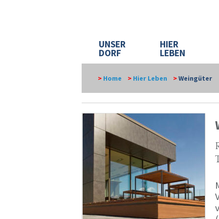
UNSER
HIER
DORF
LEBEN
>
Home
>
Hier Leben
>
Weingüter