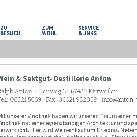
ZU
ZUM
SERVICE
BESUCH
WOHL
&LINKS
Wein & Sektgut- Destillerie Anton
Ralph Anton · Heuweg 3 · 67489 Kirrweiler
Tel.: 06321 5669 · Fax: 06321 952069 · info@anton
Mit unserer Vinothek haben wir unseren Traum eine
Vinothek mit einer eigenständigen Architektur und 
verwirklicht. Hier wird Weineinkauf um Erlebnis. Neb
(siehe Homepage) ist die Vinothek auch als „Straußw