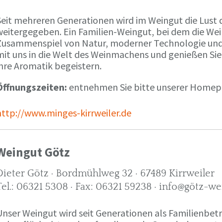
Seit mehreren Generationen wird im Weingut die Lust 
weitergegeben. Ein Familien-Weingut, bei dem die We
Zusammenspiel von Natur, moderner Technologie und W
mit uns in die Welt des Weinmachens und genießen Sie
ihre Aromatik begeistern.
Öffnungszeiten:
entnehmen Sie bitte unserer Home
http://www.minges-kirrweiler.de
Weingut Götz
Dieter Götz · Bordmühlweg 32 · 67489 Kirrweiler
Tel.: 06321 5308 · Fax: 06321 59238 · info@götz-we
Unser Weingut wird seit Generationen als Familienbet