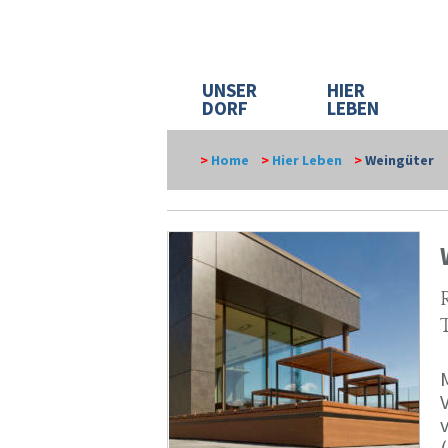
UNSER
HIER
DORF
LEBEN
>
Home
>
Hier Leben
>
Weingüter