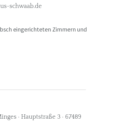
rkus-schwaab.de
übsch eingerichteten Zimmern und
nges · Hauptstraße 3 · 67489