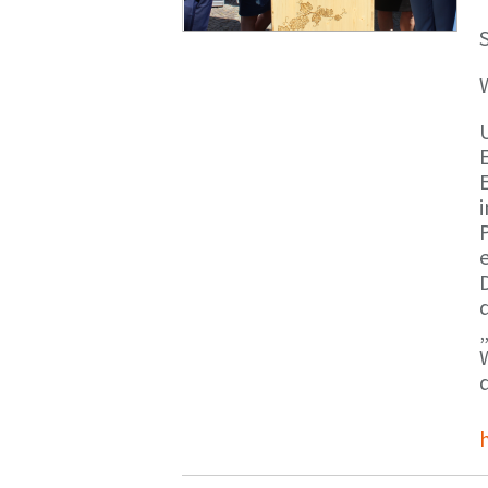
S
E
e
d