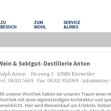
ZU
ZUM
SERVICE
BESUCH
WOHL
&LINKS
Wein & Sektgut- Destillerie Anton
Ralph Anton · Heuweg 3 · 67489 Kirrweiler
Tel.: 06321 5669 · Fax: 06321 952069 · info@anton
Mit unserer Vinothek haben wir unseren Traum eine
Vinothek mit einer eigenständigen Architektur und 
verwirklicht. Hier wird Weineinkauf um Erlebnis. Neb
(siehe Homepage) ist die Vinothek auch als „Straußw