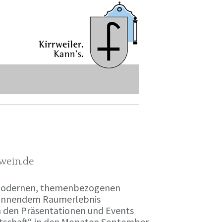
-wein.de
r modernen, themenbezogenen
spannendem Raumerlebnis
en den Präsentationen und Events
irtschaft“ in den Monaten September