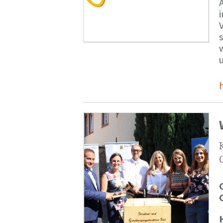
V
s
u