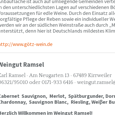
Anbaufläche ist auch auf umliegende Gemeinden verte
in den unterschiedlichsten Lagen auf verschiedenen B
oraussetzungen für edle Weine. Durch den Einsatz alle
orgfältige Pflege der Reben sowie ein individueller W
werden wir an der südlichen Weinstraße auch durch „
nterstützt, denn hier ist Deutschlands mildestes Kli
http://www.götz-wein.de
Weingut Ramsel
Karl Ramsel · Am Neugarten 13 · 67489 Kirrweiler
06321/95010 oder 0171-933 6416 · weingut.ramsel
Cabernet Sauvignon,
Merlot,
Spätburgunder,
Dorn
Chardonnay,
Sauvignon Blanc, Riesling, Weiβer Bu
Herzlich Willkommen im Weingut Ramsel!