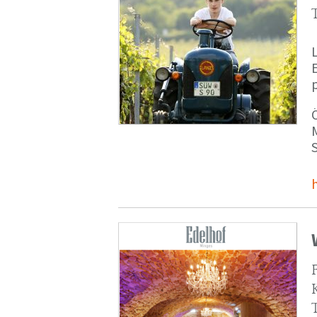
p
M
S