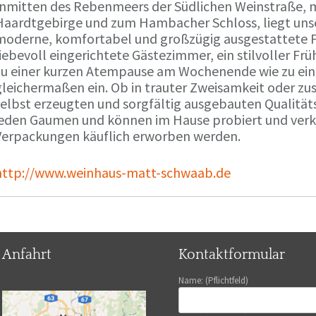
Inmitten des Rebenmeers der Südlichen Weinstraße, m
Haardtgebirge und zum Hambacher Schloss, liegt unse
moderne, komfortabel und großzügig ausgestattete 
liebevoll eingerichtete Gästezimmer, ein stilvoller F
zu einer kurzen Atempause am Wochenende wie zu ei
gleichermaßen ein. Ob in trauter Zweisamkeit oder z
selbst erzeugten und sorgfältig ausgebauten Qualitä
jeden Gaumen und können im Hause probiert und verko
Verpackungen käuflich erworben werden.
http://www.weinhaus-matt-schwaab.de
Anfahrt
Kontaktformular
Name: (Pflichtfeld)