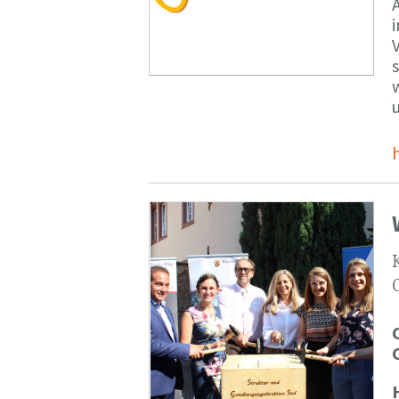
V
s
u