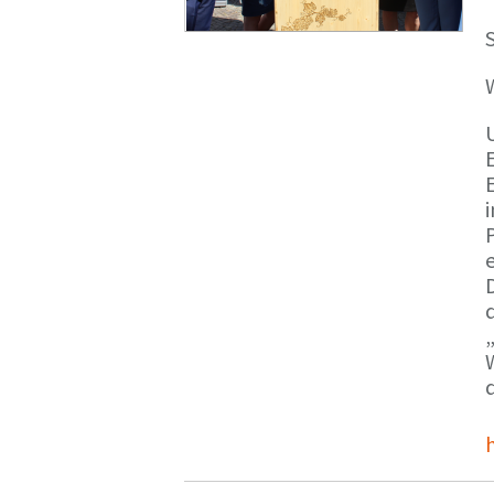
S
E
e
d