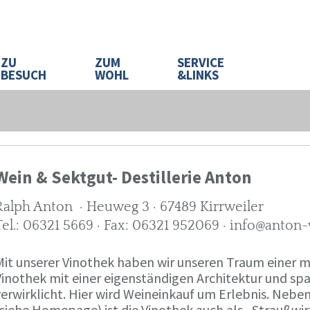
ZU
ZUM
SERVICE
BESUCH
WOHL
&LINKS
Wein & Sektgut- Destillerie Anton
Ralph Anton · Heuweg 3 · 67489 Kirrweiler
Tel.: 06321 5669 · Fax: 06321 952069 · info@anton
Mit unserer Vinothek haben wir unseren Traum eine
Vinothek mit einer eigenständigen Architektur und 
verwirklicht. Hier wird Weineinkauf um Erlebnis. Neb
(siehe Homepage) ist die Vinothek auch als „Straußw