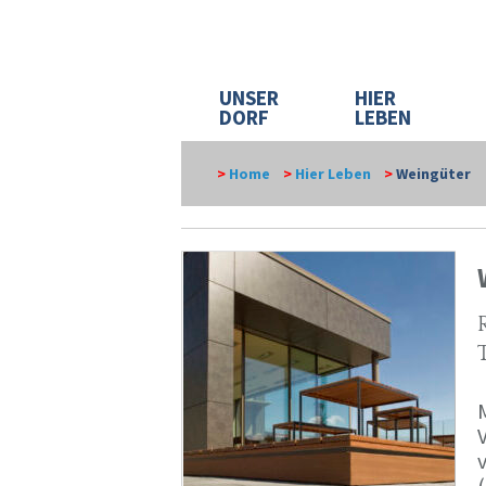
UNSER
HIER
DORF
LEBEN
>
Home
>
Hier Leben
>
Weingüter