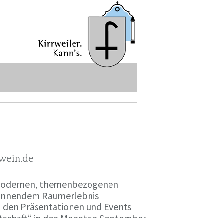
-wein.de
r modernen, themenbezogenen
spannendem Raumerlebnis
en den Präsentationen und Events
irtschaft“ in den Monaten September