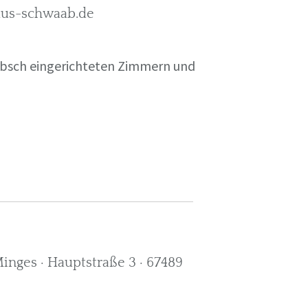
rkus-schwaab.de
übsch eingerichteten Zimmern und
nges · Hauptstraße 3 · 67489