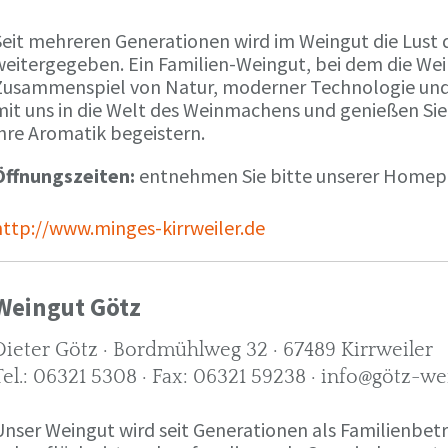
Seit mehreren Generationen wird im Weingut die Lust 
weitergegeben. Ein Familien-Weingut, bei dem die We
Zusammenspiel von Natur, moderner Technologie und W
mit uns in die Welt des Weinmachens und genießen Sie
ihre Aromatik begeistern.
Öffnungszeiten:
entnehmen Sie bitte unserer Home
http://www.minges-kirrweiler.de
Weingut Götz
Dieter Götz · Bordmühlweg 32 · 67489 Kirrweiler
Tel.: 06321 5308 · Fax: 06321 59238 · info@götz-we
Unser Weingut wird seit Generationen als Familienbet