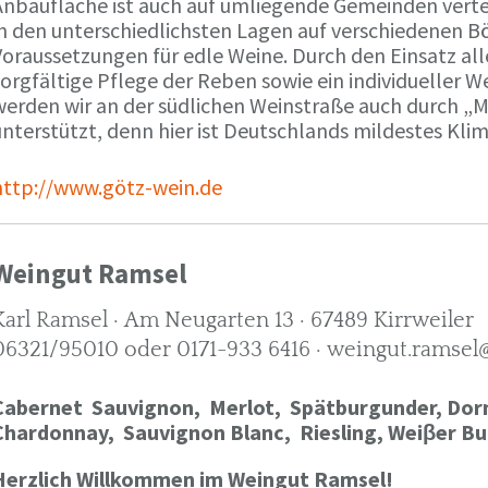
Anbaufläche ist auch auf umliegende Gemeinden verte
in den unterschiedlichsten Lagen auf verschiedenen B
oraussetzungen für edle Weine. Durch den Einsatz alle
orgfältige Pflege der Reben sowie ein individueller W
werden wir an der südlichen Weinstraße auch durch „
nterstützt, denn hier ist Deutschlands mildestes Kli
http://www.götz-wein.de
Weingut Ramsel
Karl Ramsel · Am Neugarten 13 · 67489 Kirrweiler
06321/95010 oder 0171-933 6416 · weingut.ramsel
Cabernet Sauvignon,
Merlot,
Spätburgunder,
Dorn
Chardonnay,
Sauvignon Blanc, Riesling, Weiβer Bu
Herzlich Willkommen im Weingut Ramsel!