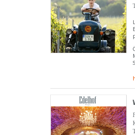
p
M
S