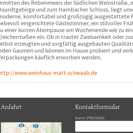
Inmitten des Rebenmeers der Südlichen Weinstraße, m
Haardtgebirge und zum Hambacher Schloss, liegt unse
moderne, komfortabel und großzügig ausgestattete 
liebevoll eingerichtete Gästezimmer, ein stilvoller F
zu einer kurzen Atempause am Wochenende wie zu ei
gleichermaßen ein. Ob in trauter Zweisamkeit oder z
selbst erzeugten und sorgfältig ausgebauten Qualitä
jeden Gaumen und können im Hause probiert und verko
Verpackungen käuflich erworben werden.
http://www.weinhaus-matt-schwaab.de
Anfahrt
Kontaktformular
Name: (Pflichtfeld)