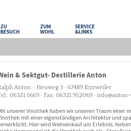
ZU
ZUM
SERVICE
BESUCH
WOHL
&LINKS
Wein & Sektgut- Destillerie Anton
Ralph Anton · Heuweg 3 · 67489 Kirrweiler
Tel.: 06321 5669 · Fax: 06321 952069 · info@anton
Mit unserer Vinothek haben wir unseren Traum eine
Vinothek mit einer eigenständigen Architektur und 
verwirklicht. Hier wird Weineinkauf um Erlebnis. Neb
(siehe Homepage) ist die Vinothek auch als „Straußw