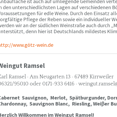
Anbaufläche ist auch auf umliegende Gemeinden verte
in den unterschiedlichsten Lagen auf verschiedenen B
oraussetzungen für edle Weine. Durch den Einsatz alle
orgfältige Pflege der Reben sowie ein individueller W
werden wir an der südlichen Weinstraße auch durch „
nterstützt, denn hier ist Deutschlands mildestes Kli
http://www.götz-wein.de
Weingut Ramsel
Karl Ramsel · Am Neugarten 13 · 67489 Kirrweiler
06321/95010 oder 0171-933 6416 · weingut.ramsel
Cabernet Sauvignon,
Merlot,
Spätburgunder,
Dorn
Chardonnay,
Sauvignon Blanc, Riesling, Weiβer Bu
Herzlich Willkommen im Weingut Ramsel!