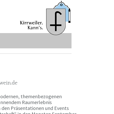
-wein.de
r modernen, themenbezogenen
spannendem Raumerlebnis
en den Präsentationen und Events
irtschaft“ in den Monaten September