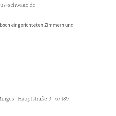
rkus-schwaab.de
übsch eingerichteten Zimmern und
nges · Hauptstraße 3 · 67489