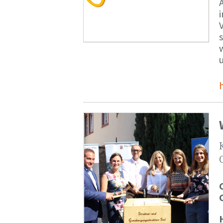
V
s
u