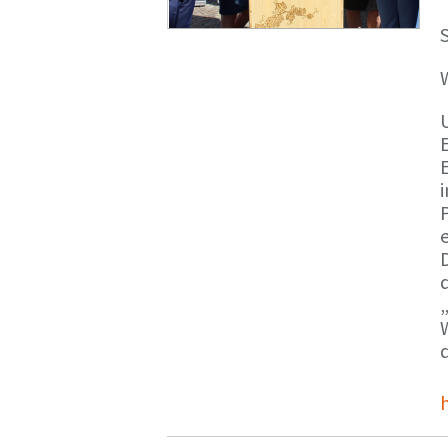
S
E
e
d