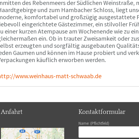
Inmitten des Rebenmeers der Südlichen Weinstraße, m
Haardtgebirge und zum Hambacher Schloss, liegt unse
moderne, komfortabel und großzügig ausgestattete 
liebevoll eingerichtete Gästezimmer, ein stilvoller F
zu einer kurzen Atempause am Wochenende wie zu ei
gleichermaßen ein. Ob in trauter Zweisamkeit oder z
selbst erzeugten und sorgfältig ausgebauten Qualitä
jeden Gaumen und können im Hause probiert und verko
Verpackungen käuflich erworben werden.
http://www.weinhaus-matt-schwaab.de
Anfahrt
Kontaktformular
Name: (Pflichtfeld)