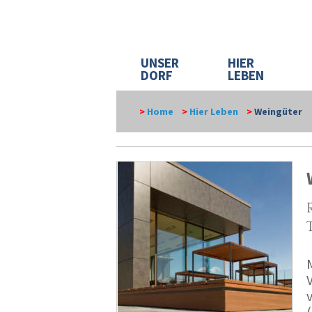
UNSER
HIER
DORF
LEBEN
>
Home
>
Hier Leben
>
Weingüter