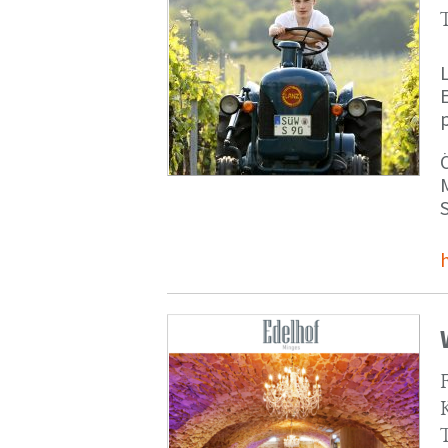
p
M
S