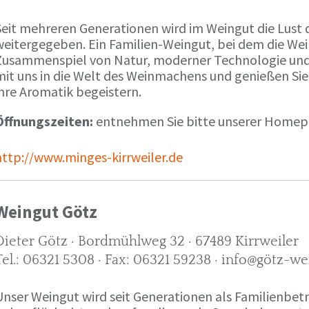
Seit mehreren Generationen wird im Weingut die Lust 
weitergegeben. Ein Familien-Weingut, bei dem die We
Zusammenspiel von Natur, moderner Technologie und W
mit uns in die Welt des Weinmachens und genießen Sie
ihre Aromatik begeistern.
Öffnungszeiten:
entnehmen Sie bitte unserer Home
http://www.minges-kirrweiler.de
Weingut Götz
Dieter Götz · Bordmühlweg 32 · 67489 Kirrweiler
Tel.: 06321 5308 · Fax: 06321 59238 · info@götz-we
Unser Weingut wird seit Generationen als Familienbet