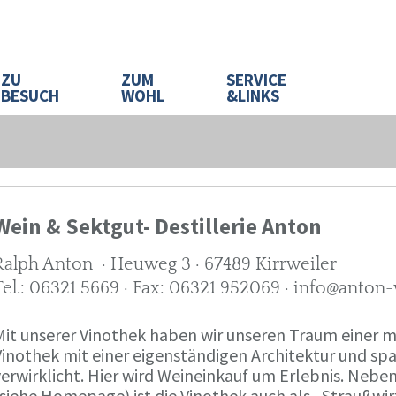
ZU
ZUM
SERVICE
BESUCH
WOHL
&LINKS
Wein & Sektgut- Destillerie Anton
Ralph Anton · Heuweg 3 · 67489 Kirrweiler
Tel.: 06321 5669 · Fax: 06321 952069 · info@anton
Mit unserer Vinothek haben wir unseren Traum eine
Vinothek mit einer eigenständigen Architektur und 
verwirklicht. Hier wird Weineinkauf um Erlebnis. Neb
(siehe Homepage) ist die Vinothek auch als „Straußw