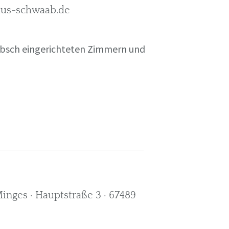
rkus-schwaab.de
übsch eingerichteten Zimmern und
nges · Hauptstraße 3 · 67489