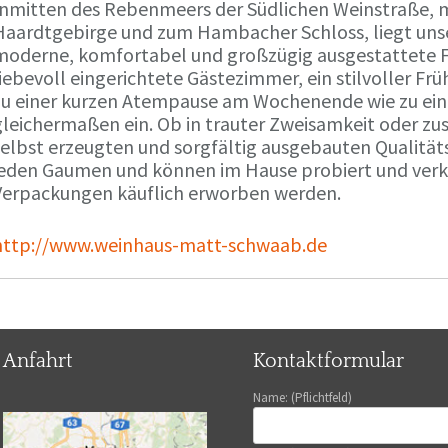
Inmitten des Rebenmeers der Südlichen Weinstraße, m
Haardtgebirge und zum Hambacher Schloss, liegt unse
moderne, komfortabel und großzügig ausgestattete 
liebevoll eingerichtete Gästezimmer, ein stilvoller F
zu einer kurzen Atempause am Wochenende wie zu ei
gleichermaßen ein. Ob in trauter Zweisamkeit oder z
selbst erzeugten und sorgfältig ausgebauten Qualitä
jeden Gaumen und können im Hause probiert und verko
Verpackungen käuflich erworben werden.
http://www.weinhaus-matt-schwaab.de
Anfahrt
Kontaktformular
Name: (Pflichtfeld)