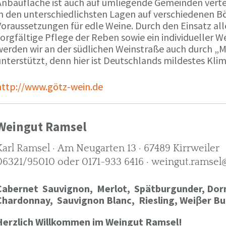
Anbaufläche ist auch auf umliegende Gemeinden verte
in den unterschiedlichsten Lagen auf verschiedenen B
oraussetzungen für edle Weine. Durch den Einsatz alle
orgfältige Pflege der Reben sowie ein individueller W
werden wir an der südlichen Weinstraße auch durch „
nterstützt, denn hier ist Deutschlands mildestes Kli
http://www.götz-wein.de
Weingut Ramsel
Karl Ramsel · Am Neugarten 13 · 67489 Kirrweiler
06321/95010 oder 0171-933 6416 · weingut.ramsel
Cabernet Sauvignon,
Merlot,
Spätburgunder,
Dorn
Chardonnay,
Sauvignon Blanc, Riesling, Weiβer Bu
Herzlich Willkommen im Weingut Ramsel!