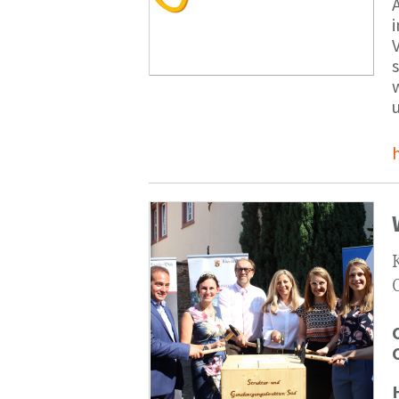
V
s
u