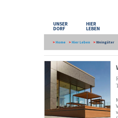
UNSER
HIER
DORF
LEBEN
>
Home
>
Hier Leben
>
Weingüter