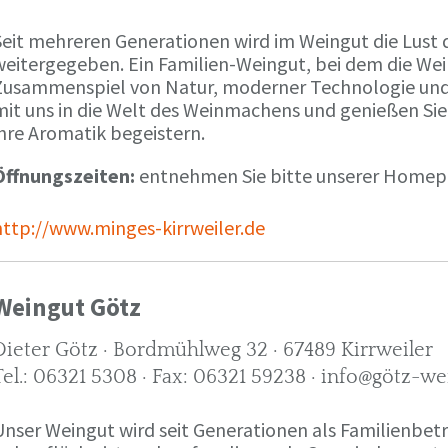
Seit mehreren Generationen wird im Weingut die Lust 
weitergegeben. Ein Familien-Weingut, bei dem die We
Zusammenspiel von Natur, moderner Technologie und W
mit uns in die Welt des Weinmachens und genießen Sie
ihre Aromatik begeistern.
Öffnungszeiten:
entnehmen Sie bitte unserer Home
http://www.minges-kirrweiler.de
Weingut Götz
Dieter Götz · Bordmühlweg 32 · 67489 Kirrweiler
Tel.: 06321 5308 · Fax: 06321 59238 · info@götz-we
Unser Weingut wird seit Generationen als Familienbet