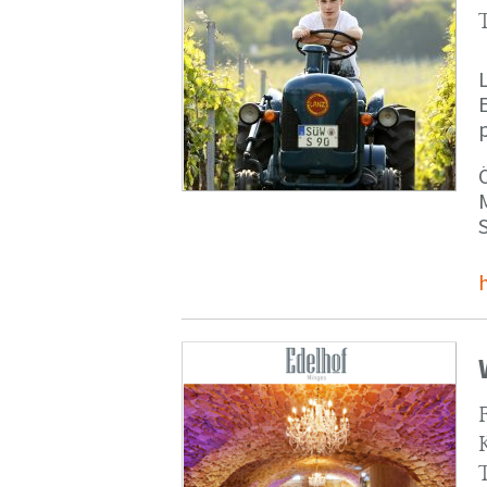
p
M
S