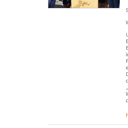
S
E
e
d