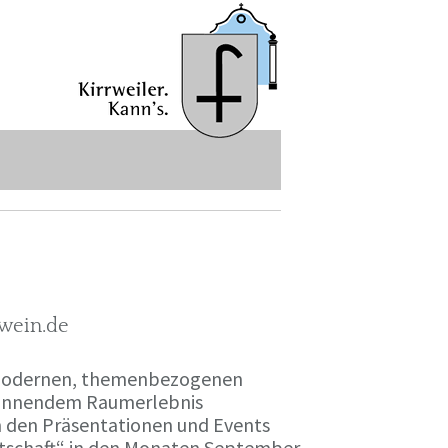
-wein.de
r modernen, themenbezogenen
spannendem Raumerlebnis
en den Präsentationen und Events
irtschaft“ in den Monaten September