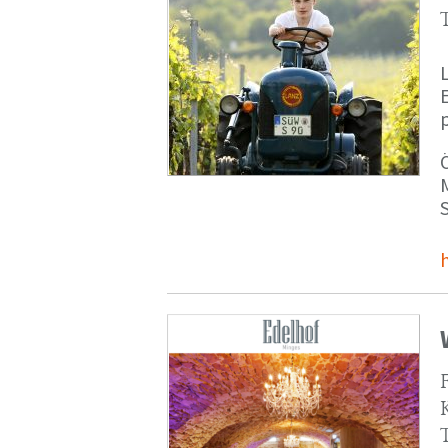
p
M
S