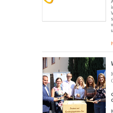
V
s
u