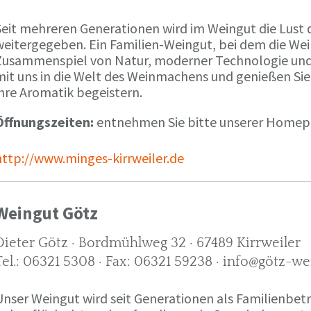
Seit mehreren Generationen wird im Weingut die Lust 
weitergegeben. Ein Familien-Weingut, bei dem die We
Zusammenspiel von Natur, moderner Technologie und W
mit uns in die Welt des Weinmachens und genießen Sie
ihre Aromatik begeistern.
Öffnungszeiten:
entnehmen Sie bitte unserer Home
http://www.minges-kirrweiler.de
Weingut Götz
Dieter Götz · Bordmühlweg 32 · 67489 Kirrweiler
Tel.: 06321 5308 · Fax: 06321 59238 · info@götz-we
Unser Weingut wird seit Generationen als Familienbet