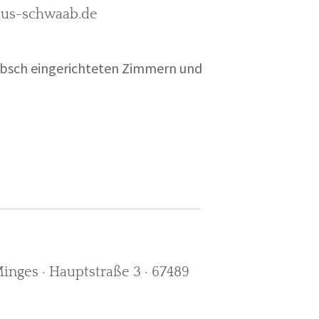
rkus-schwaab.de
übsch eingerichteten Zimmern und
nges · Hauptstraße 3 · 67489