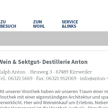
ZU
ZUM
SERVICE
BESUCH
WOHL
&LINKS
Wein & Sektgut- Destillerie Anton
Ralph Anton · Heuweg 3 · 67489 Kirrweiler
Tel.: 06321 5669 · Fax: 06321 952069 · info@anton
Mit unserer Vinothek haben wir unseren Traum eine
Vinothek mit einer eigenständigen Architektur und 
verwirklicht. Hier wird Weineinkauf um Erlebnis. Neb
(siehe Homepage) ist die Vinothek auch als „Straußw