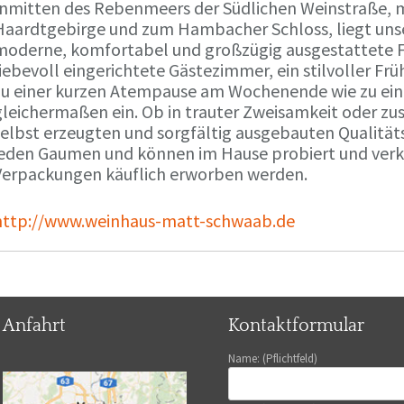
Inmitten des Rebenmeers der Südlichen Weinstraße, m
Haardtgebirge und zum Hambacher Schloss, liegt unse
moderne, komfortabel und großzügig ausgestattete 
liebevoll eingerichtete Gästezimmer, ein stilvoller F
zu einer kurzen Atempause am Wochenende wie zu ei
gleichermaßen ein. Ob in trauter Zweisamkeit oder z
selbst erzeugten und sorgfältig ausgebauten Qualitä
jeden Gaumen und können im Hause probiert und verko
Verpackungen käuflich erworben werden.
http://www.weinhaus-matt-schwaab.de
Anfahrt
Kontaktformular
Name: (Pflichtfeld)