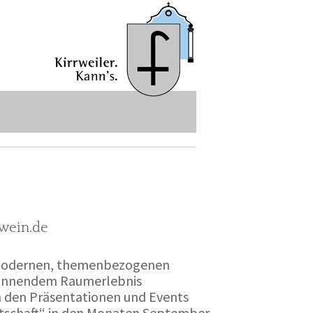
-wein.de
r modernen, themenbezogenen
spannendem Raumerlebnis
en den Präsentationen und Events
irtschaft“ in den Monaten September