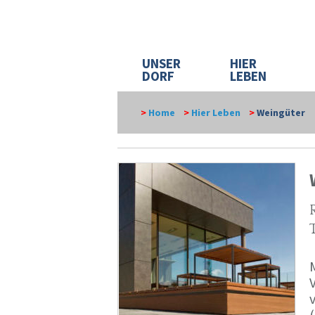
UNSER
HIER
DORF
LEBEN
>
Home
>
Hier Leben
>
Weingüter