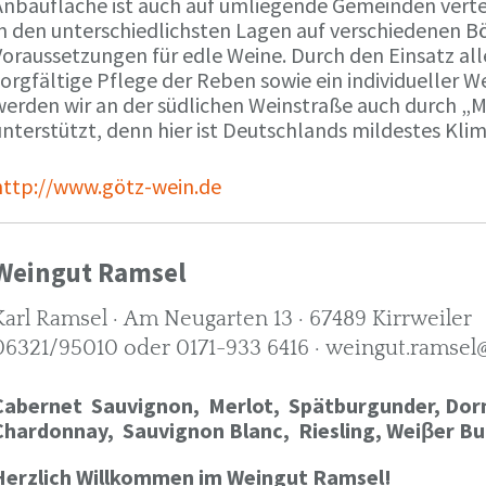
Anbaufläche ist auch auf umliegende Gemeinden verte
in den unterschiedlichsten Lagen auf verschiedenen B
oraussetzungen für edle Weine. Durch den Einsatz alle
orgfältige Pflege der Reben sowie ein individueller W
werden wir an der südlichen Weinstraße auch durch „
nterstützt, denn hier ist Deutschlands mildestes Kli
http://www.götz-wein.de
Weingut Ramsel
Karl Ramsel · Am Neugarten 13 · 67489 Kirrweiler
06321/95010 oder 0171-933 6416 · weingut.ramsel
Cabernet Sauvignon,
Merlot,
Spätburgunder,
Dorn
Chardonnay,
Sauvignon Blanc, Riesling, Weiβer Bu
Herzlich Willkommen im Weingut Ramsel!