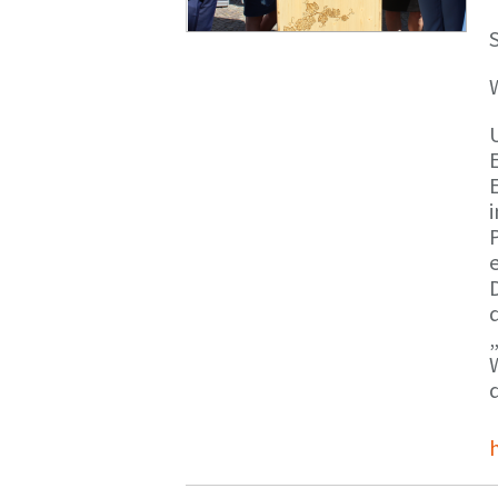
S
E
e
d