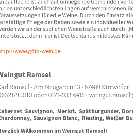
Anbaufläche ist auch auf umliegende Gemeinden verte
in den unterschiedlichsten Lagen auf verschiedenen B
oraussetzungen für edle Weine. Durch den Einsatz alle
orgfältige Pflege der Reben sowie ein individueller W
werden wir an der südlichen Weinstraße auch durch „
nterstützt, denn hier ist Deutschlands mildestes Kli
http://www.götz-wein.de
Weingut Ramsel
Karl Ramsel · Am Neugarten 13 · 67489 Kirrweiler
06321/95010 oder 0171-933 6416 · weingut.ramsel
Cabernet Sauvignon,
Merlot,
Spätburgunder,
Dorn
Chardonnay,
Sauvignon Blanc, Riesling, Weiβer Bu
Herzlich Willkommen im Weingut Ramsel!