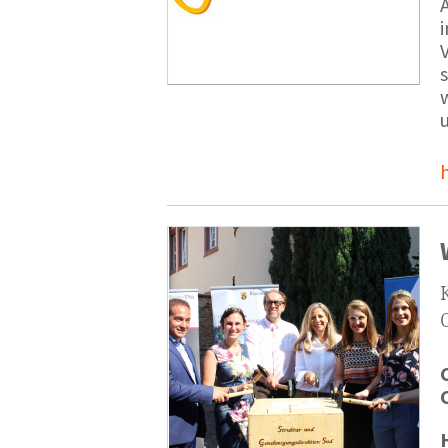
V
s
u