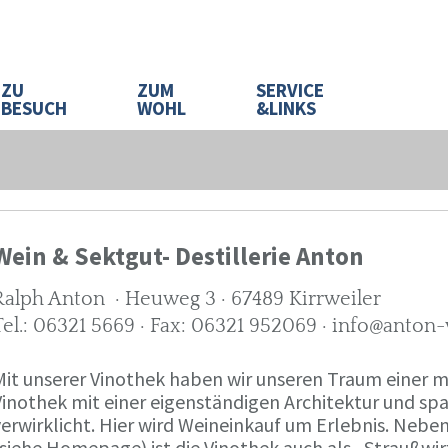
ZU
ZUM
SERVICE
BESUCH
WOHL
&LINKS
Wein & Sektgut- Destillerie Anton
Ralph Anton · Heuweg 3 · 67489 Kirrweiler
Tel.: 06321 5669 · Fax: 06321 952069 · info@anton
Mit unserer Vinothek haben wir unseren Traum eine
Vinothek mit einer eigenständigen Architektur und 
verwirklicht. Hier wird Weineinkauf um Erlebnis. Neb
(siehe Homepage) ist die Vinothek auch als „Straußw