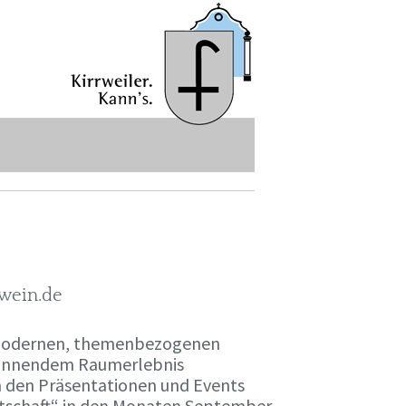
-wein.de
r modernen, themenbezogenen
spannendem Raumerlebnis
en den Präsentationen und Events
irtschaft“ in den Monaten September