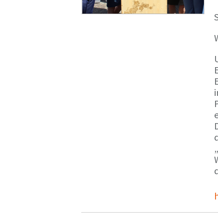
S
E
e
d