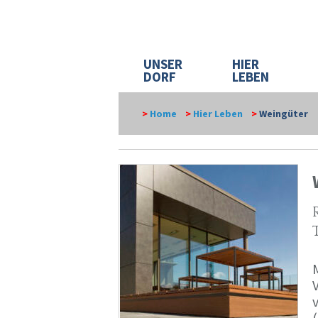
UNSER
HIER
DORF
LEBEN
>
Home
>
Hier Leben
>
Weingüter