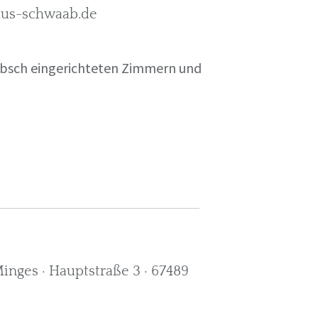
rkus-schwaab.de
übsch eingerichteten Zimmern und
nges · Hauptstraße 3 · 67489