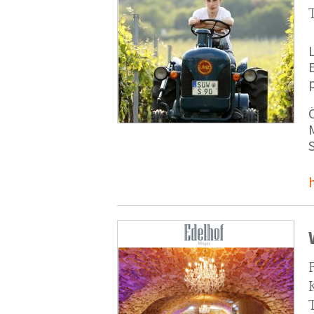
p
M
S