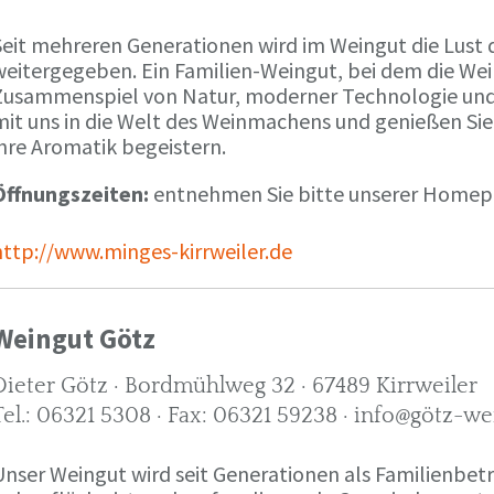
Seit mehreren Generationen wird im Weingut die Lust 
weitergegeben. Ein Familien-Weingut, bei dem die We
Zusammenspiel von Natur, moderner Technologie und W
mit uns in die Welt des Weinmachens und genießen Sie
ihre Aromatik begeistern.
Öffnungszeiten:
entnehmen Sie bitte unserer Home
http://www.minges-kirrweiler.de
Weingut Götz
Dieter Götz · Bordmühlweg 32 · 67489 Kirrweiler
Tel.: 06321 5308 · Fax: 06321 59238 · info@götz-we
Unser Weingut wird seit Generationen als Familienbet