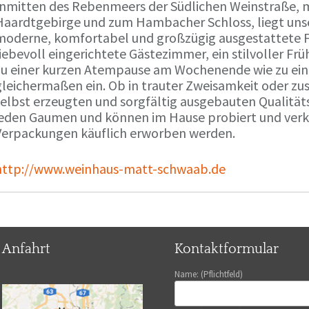
Inmitten des Rebenmeers der Südlichen Weinstraße, m
Haardtgebirge und zum Hambacher Schloss, liegt unse
moderne, komfortabel und großzügig ausgestattete 
liebevoll eingerichtete Gästezimmer, ein stilvoller F
zu einer kurzen Atempause am Wochenende wie zu ei
gleichermaßen ein. Ob in trauter Zweisamkeit oder z
selbst erzeugten und sorgfältig ausgebauten Qualitä
jeden Gaumen und können im Hause probiert und verko
Verpackungen käuflich erworben werden.
http://www.weinhaus-matt-schwaab.de
Anfahrt
Kontaktformular
Name: (Pflichtfeld)