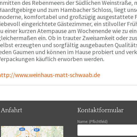
Inmitten des Rebenmeers der Südlichen Weinstraße, m
Haardtgebirge und zum Hambacher Schloss, liegt unse
moderne, komfortabel und großzügig ausgestattete 
liebevoll eingerichtete Gästezimmer, ein stilvoller F
zu einer kurzen Atempause am Wochenende wie zu ei
gleichermaßen ein. Ob in trauter Zweisamkeit oder z
selbst erzeugten und sorgfältig ausgebauten Qualitä
jeden Gaumen und können im Hause probiert und verko
Verpackungen käuflich erworben werden.
http://www.weinhaus-matt-schwaab.de
Anfahrt
Kontaktformular
Name: (Pflichtfeld)