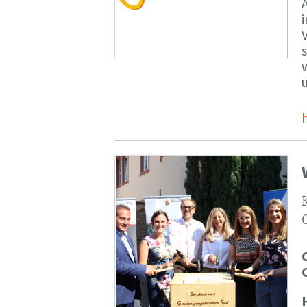
V
s
u