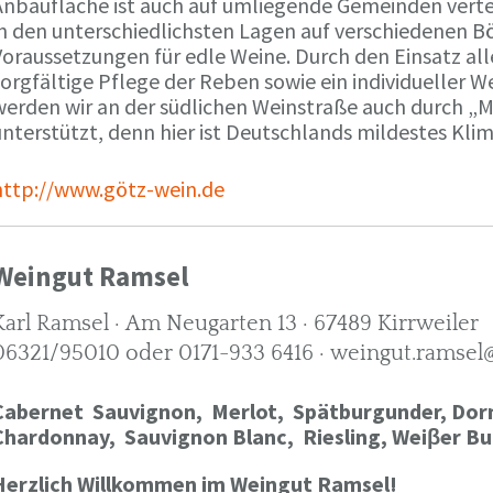
Anbaufläche ist auch auf umliegende Gemeinden verte
in den unterschiedlichsten Lagen auf verschiedenen B
oraussetzungen für edle Weine. Durch den Einsatz alle
orgfältige Pflege der Reben sowie ein individueller W
werden wir an der südlichen Weinstraße auch durch „
nterstützt, denn hier ist Deutschlands mildestes Kli
http://www.götz-wein.de
Weingut Ramsel
Karl Ramsel · Am Neugarten 13 · 67489 Kirrweiler
06321/95010 oder 0171-933 6416 · weingut.ramsel
Cabernet Sauvignon,
Merlot,
Spätburgunder,
Dorn
Chardonnay,
Sauvignon Blanc, Riesling, Weiβer Bu
Herzlich Willkommen im Weingut Ramsel!