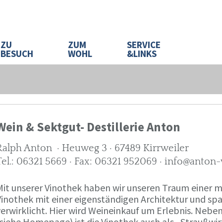
ZU
ZUM
SERVICE
BESUCH
WOHL
&LINKS
Wein & Sektgut- Destillerie Anton
Ralph Anton · Heuweg 3 · 67489 Kirrweiler
Tel.: 06321 5669 · Fax: 06321 952069 · info@anton
Mit unserer Vinothek haben wir unseren Traum eine
Vinothek mit einer eigenständigen Architektur und 
verwirklicht. Hier wird Weineinkauf um Erlebnis. Neb
(siehe Homepage) ist die Vinothek auch als „Straußw