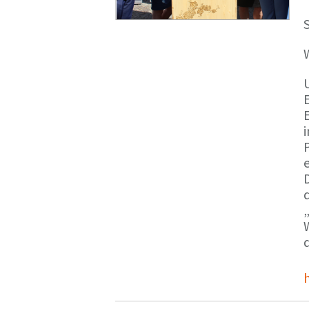
S
E
e
d