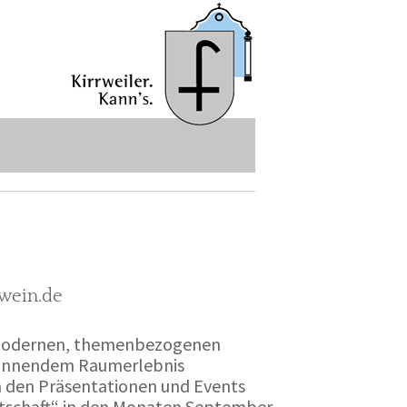
-wein.de
r modernen, themenbezogenen
spannendem Raumerlebnis
en den Präsentationen und Events
irtschaft“ in den Monaten September