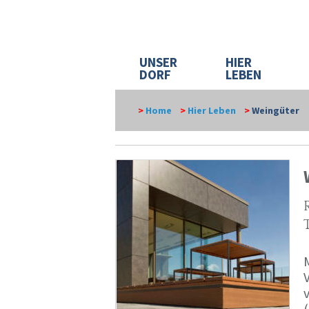
UNSER
HIER
DORF
LEBEN
>
Home
>
Hier Leben
>
Weingüter