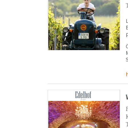
p
M
S