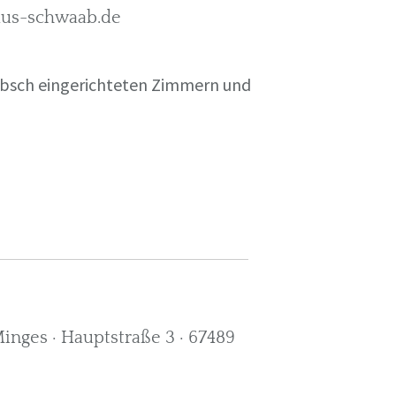
rkus-schwaab.de
übsch eingerichteten Zimmern und
nges · Hauptstraße 3 · 67489