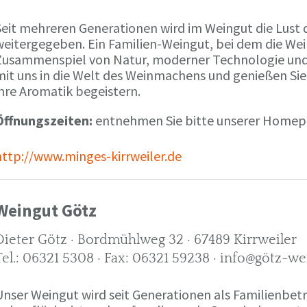
Seit mehreren Generationen wird im Weingut die Lust 
weitergegeben. Ein Familien-Weingut, bei dem die We
Zusammenspiel von Natur, moderner Technologie und W
mit uns in die Welt des Weinmachens und genießen Sie
ihre Aromatik begeistern.
Öffnungszeiten:
entnehmen Sie bitte unserer Home
http://www.minges-kirrweiler.de
Weingut Götz
Dieter Götz · Bordmühlweg 32 · 67489 Kirrweiler
Tel.: 06321 5308 · Fax: 06321 59238 · info@götz-we
Unser Weingut wird seit Generationen als Familienbet