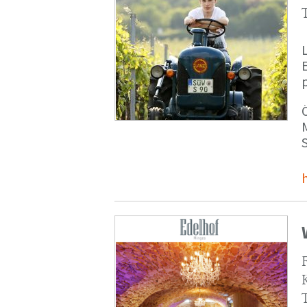
p
M
S