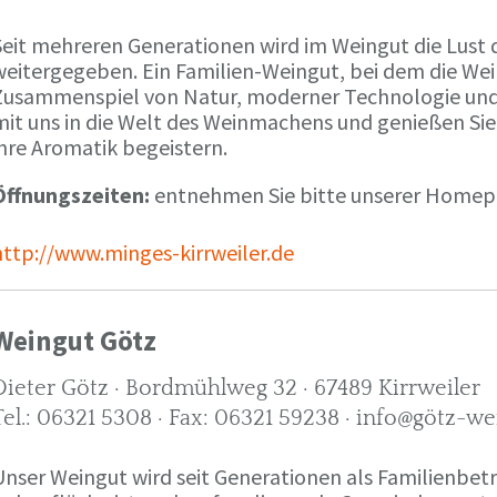
Seit mehreren Generationen wird im Weingut die Lust 
weitergegeben. Ein Familien-Weingut, bei dem die We
Zusammenspiel von Natur, moderner Technologie und W
mit uns in die Welt des Weinmachens und genießen Sie
ihre Aromatik begeistern.
Öffnungszeiten:
entnehmen Sie bitte unserer Home
http://www.minges-kirrweiler.de
Weingut Götz
Dieter Götz · Bordmühlweg 32 · 67489 Kirrweiler
Tel.: 06321 5308 · Fax: 06321 59238 · info@götz-we
Unser Weingut wird seit Generationen als Familienbet