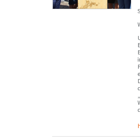
S
E
e
d