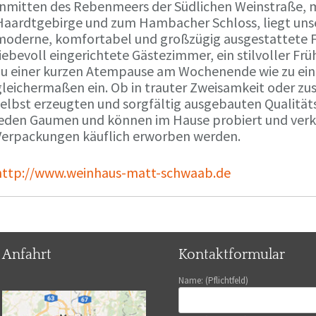
Inmitten des Rebenmeers der Südlichen Weinstraße, m
Haardtgebirge und zum Hambacher Schloss, liegt unse
moderne, komfortabel und großzügig ausgestattete 
liebevoll eingerichtete Gästezimmer, ein stilvoller F
zu einer kurzen Atempause am Wochenende wie zu ei
gleichermaßen ein. Ob in trauter Zweisamkeit oder z
selbst erzeugten und sorgfältig ausgebauten Qualitä
jeden Gaumen und können im Hause probiert und verko
Verpackungen käuflich erworben werden.
http://www.weinhaus-matt-schwaab.de
Anfahrt
Kontaktformular
Name: (Pflichtfeld)