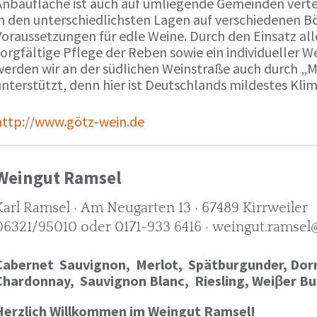
Anbaufläche ist auch auf umliegende Gemeinden verte
in den unterschiedlichsten Lagen auf verschiedenen B
oraussetzungen für edle Weine. Durch den Einsatz alle
orgfältige Pflege der Reben sowie ein individueller W
werden wir an der südlichen Weinstraße auch durch „
nterstützt, denn hier ist Deutschlands mildestes Kli
http://www.götz-wein.de
Weingut Ramsel
Karl Ramsel · Am Neugarten 13 · 67489 Kirrweiler
06321/95010 oder 0171-933 6416 · weingut.ramsel
Cabernet Sauvignon,
Merlot,
Spätburgunder,
Dorn
Chardonnay,
Sauvignon Blanc, Riesling, Weiβer Bu
Herzlich Willkommen im Weingut Ramsel!