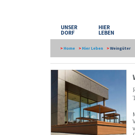
UNSER
HIER
DORF
LEBEN
>
Home
>
Hier Leben
>
Weingüter