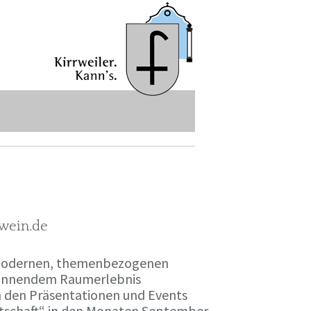
-wein.de
r modernen, themenbezogenen
spannendem Raumerlebnis
en den Präsentationen und Events
irtschaft“ in den Monaten September