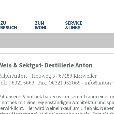
ZU
ZUM
SERVICE
BESUCH
WOHL
&LINKS
Wein & Sektgut- Destillerie Anton
Ralph Anton · Heuweg 3 · 67489 Kirrweiler
Tel.: 06321 5669 · Fax: 06321 952069 · info@anton
Mit unserer Vinothek haben wir unseren Traum eine
Vinothek mit einer eigenständigen Architektur und 
verwirklicht. Hier wird Weineinkauf um Erlebnis. Neb
(siehe Homepage) ist die Vinothek auch als „Straußw