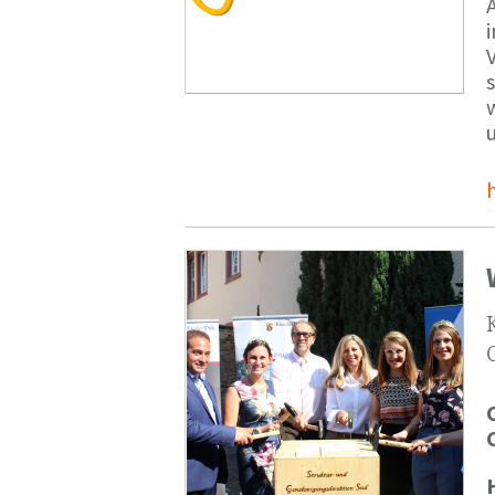
V
s
u