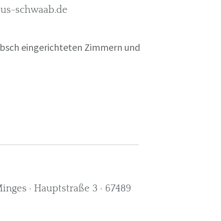
rkus-schwaab.de
übsch eingerichteten Zimmern und
nges · Hauptstraße 3 · 67489