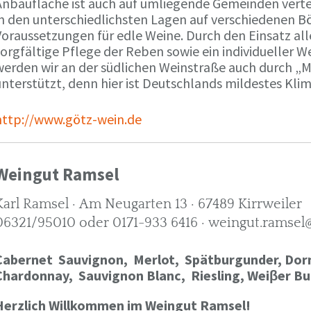
Anbaufläche ist auch auf umliegende Gemeinden verte
in den unterschiedlichsten Lagen auf verschiedenen B
oraussetzungen für edle Weine. Durch den Einsatz alle
orgfältige Pflege der Reben sowie ein individueller W
werden wir an der südlichen Weinstraße auch durch „
nterstützt, denn hier ist Deutschlands mildestes Kli
http://www.götz-wein.de
Weingut Ramsel
Karl Ramsel · Am Neugarten 13 · 67489 Kirrweiler
06321/95010 oder 0171-933 6416 · weingut.ramsel
Cabernet Sauvignon,
Merlot,
Spätburgunder,
Dorn
Chardonnay,
Sauvignon Blanc, Riesling, Weiβer Bu
Herzlich Willkommen im Weingut Ramsel!