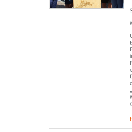
S
E
e
d