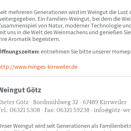
Seit mehreren Generationen wird im Weingut die Lust 
weitergegeben. Ein Familien-Weingut, bei dem die We
Zusammenspiel von Natur, moderner Technologie und W
mit uns in die Welt des Weinmachens und genießen Sie
ihre Aromatik begeistern.
Öffnungszeiten:
entnehmen Sie bitte unserer Home
http://www.minges-kirrweiler.de
Weingut Götz
Dieter Götz · Bordmühlweg 32 · 67489 Kirrweiler
Tel.: 06321 5308 · Fax: 06321 59238 · info@götz-we
Unser Weingut wird seit Generationen als Familienbet