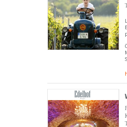
p
M
S