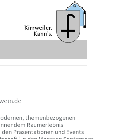
-wein.de
r modernen, themenbezogenen
spannendem Raumerlebnis
en den Präsentationen und Events
irtschaft“ in den Monaten September