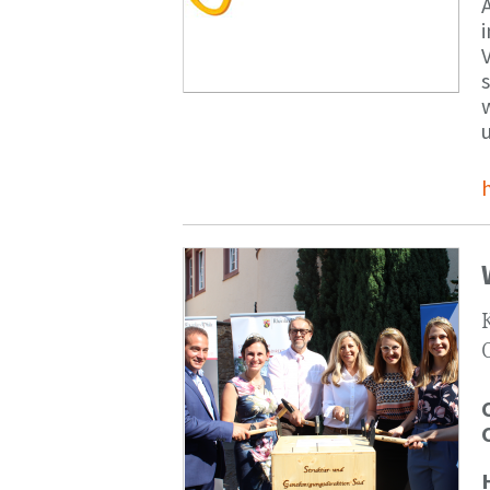
V
s
u