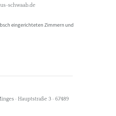
rkus-schwaab.de
übsch eingerichteten Zimmern und
nges · Hauptstraße 3 · 67489