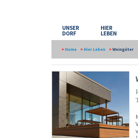
UNSER
HIER
DORF
LEBEN
>
Home
>
Hier Leben
>
Weingüter