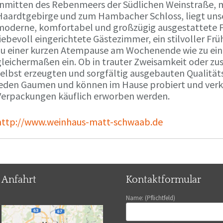
Inmitten des Rebenmeers der Südlichen Weinstraße, m
Haardtgebirge und zum Hambacher Schloss, liegt unse
moderne, komfortabel und großzügig ausgestattete 
liebevoll eingerichtete Gästezimmer, ein stilvoller F
zu einer kurzen Atempause am Wochenende wie zu ei
gleichermaßen ein. Ob in trauter Zweisamkeit oder z
selbst erzeugten und sorgfältig ausgebauten Qualitä
jeden Gaumen und können im Hause probiert und verko
Verpackungen käuflich erworben werden.
http://www.weinhaus-matt-schwaab.de
Anfahrt
Kontaktformular
Name: (Pflichtfeld)