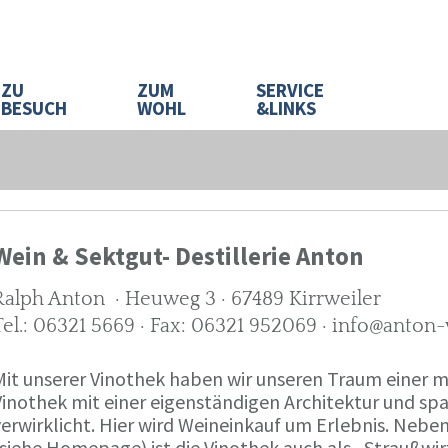
ZU
ZUM
SERVICE
BESUCH
WOHL
&LINKS
Wein & Sektgut- Destillerie Anton
Ralph Anton · Heuweg 3 · 67489 Kirrweiler
Tel.: 06321 5669 · Fax: 06321 952069 · info@anton
Mit unserer Vinothek haben wir unseren Traum eine
Vinothek mit einer eigenständigen Architektur und 
verwirklicht. Hier wird Weineinkauf um Erlebnis. Neb
(siehe Homepage) ist die Vinothek auch als „Straußw