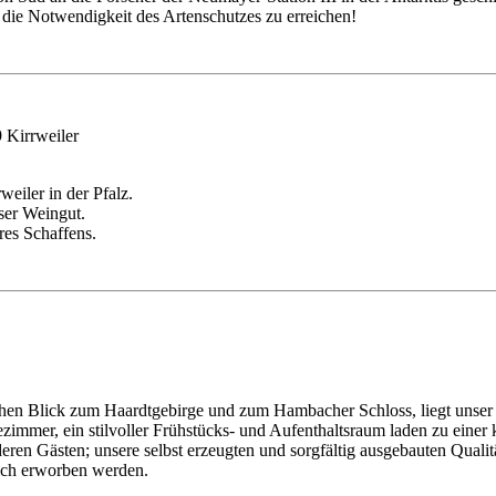
die Notwendigkeit des Artenschutzes zu erreichen!
 Kirrweiler
eiler in der Pfalz.
ser Weingut.
eres Schaffens.
ichen Blick zum Haardtgebirge und zum Hambacher Schloss, liegt unse
tezimmer, ein stilvoller Frühstücks- und Aufenthaltsraum laden zu ei
eren Gästen; unsere selbst erzeugten und sorgfältig ausgebauten Qua
lich erworben werden.