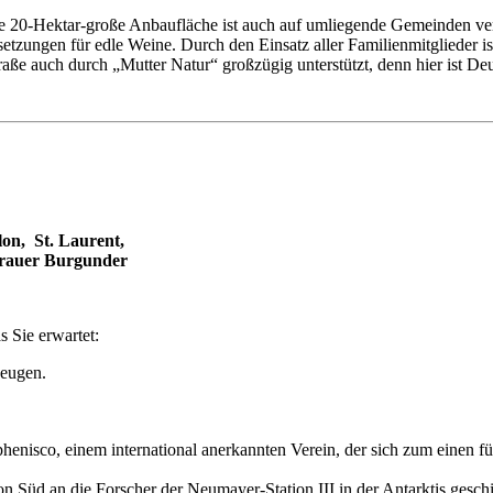
Die 20-Hektar-große Anbaufläche ist auch auf umliegende Gemeinden ver
zungen für edle Weine. Durch den Einsatz aller Familienmitglieder ist 
raße auch durch „Mutter Natur“ großzügig unterstützt, denn hier ist De
on, St. Laurent,
rauer Burgunder
s Sie erwartet:
zeugen.
phenisco, einem international anerkannten Verein, der sich zum einen
Süd an die Forscher der Neumayer-Station III in der Antarktis geschi