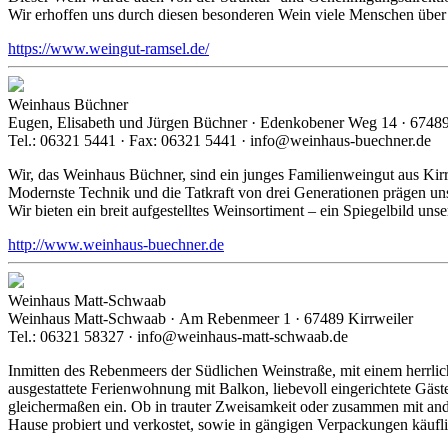
Wir erhoffen uns durch diesen besonderen Wein viele Menschen über 
https://www.weingut-ramsel.de/
Weinhaus Büchner
Eugen, Elisabeth und Jürgen Büchner · Edenkobener Weg 14 · 67489
Tel.: 06321 5441 · Fax: 06321 5441 · info@weinhaus-buechner.de
Wir, das Weinhaus Büchner, sind ein junges Familienweingut aus Kirrw
Modernste Technik und die Tatkraft von drei Generationen prägen un
Wir bieten ein breit aufgestelltes Weinsortiment – ein Spiegelbild uns
http://www.weinhaus-buechner.de
Weinhaus Matt-Schwaab
Weinhaus Matt-Schwaab · Am Rebenmeer 1 · 67489 Kirrweiler
Tel.: 06321 58327 · info@weinhaus-matt-schwaab.de
Inmitten des Rebenmeers der Südlichen Weinstraße, mit einem herrl
ausgestattete Ferienwohnung mit Balkon, liebevoll eingerichtete Gäs
gleichermaßen ein. Ob in trauter Zweisamkeit oder zusammen mit and
Hause probiert und verkostet, sowie in gängigen Verpackungen käuf