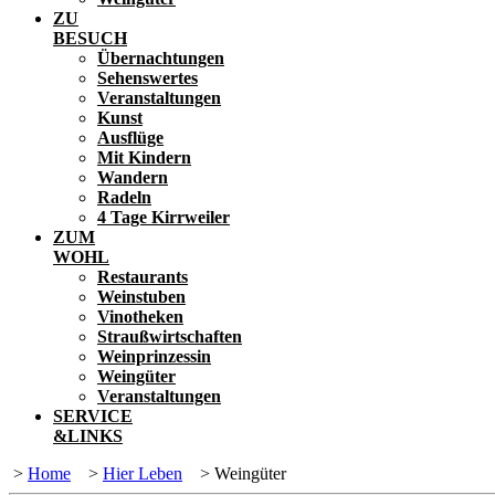
ZU
BESUCH
Übernachtungen
Sehenswertes
Veranstaltungen
Kunst
Ausflüge
Mit Kindern
Wandern
Radeln
4 Tage Kirrweiler
ZUM
WOHL
Restaurants
Weinstuben
Vinotheken
Straußwirtschaften
Weinprinzessin
Weingüter
Veranstaltungen
SERVICE
&LINKS
>
Home
>
Hier Leben
>
Weingüter