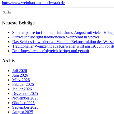
http://www.weinhaus-matt-schwaab.de
Suche
nach:
Neueste Beiträge
Sommerpause im i-Punkt – Jubiläums-August mit vielen Höhe
Kirrweiler übergibt traditionellen Weinzehnt in Speyer
Das Schloss ist wieder da!: Virtuelle Rekonstruktion des Wasser
Traditioneller Weinzehnt aus Kirrweiler wird am 19. Juni vo
Drei Jungstörche erfolgreich beringt und getauft
Archiv
Juli 2026
Juni 2026
März 2026
Februar 2026
Januar 2026
Dezember 2025
November 2025
Oktober 2025
September 2025
August 2025