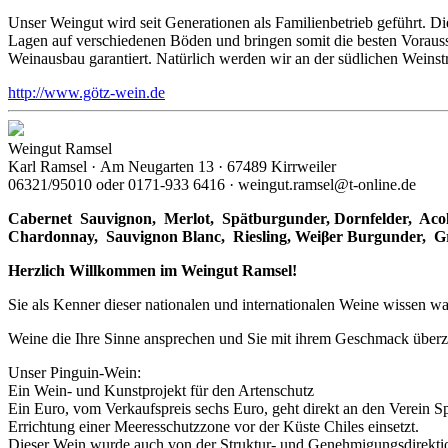
Unser Weingut wird seit Generationen als Familienbetrieb geführt. 
Lagen auf verschiedenen Böden und bringen somit die besten Vorausset
Weinausbau garantiert. Natürlich werden wir an der südlichen Weinst
http://www.götz-wein.de
Weingut Ramsel
Karl Ramsel · Am Neugarten 13 · 67489 Kirrweiler
06321/95010 oder 0171-933 6416 · weingut.ramsel@t-online.de
Cabernet Sauvignon,
Merlot,
Spätburgunder,
Dornfelder, Acol
Chardonnay,
Sauvignon Blanc, Riesling, Weiβer Burgunder,
G
Herzlich Willkommen im Weingut Ramsel!
Sie als Kenner dieser nationalen und internationalen Weine wissen wa
Weine die Ihre Sinne ansprechen und Sie mit ihrem Geschmack über
Unser Pinguin-Wein:
Ein Wein- und Kunstprojekt für den Artenschutz
Ein Euro, vom Verkaufspreis sechs Euro, geht direkt an den Verein S
Errichtung einer Meeresschutzzone vor der Küste Chiles einsetzt.
Dieser Wein wurde auch von der Struktur- und Genehmigungsdirektion 