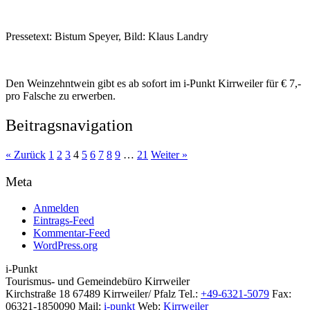
Pressetext: Bistum Speyer, Bild: Klaus Landry
Den Weinzehntwein gibt es ab sofort im i-Punkt Kirrweiler für € 7,-
pro Falsche zu erwerben.
Beitragsnavigation
« Zurück
1
2
3
4
5
6
7
8
9
…
21
Weiter »
Meta
Anmelden
Eintrags-Feed
Kommentar-Feed
WordPress.org
i-Punkt
Tourismus-
und Gemeindebüro
Kirrweiler
Kirchstraße 18
67489 Kirrweiler/ Pfalz
Tel.:
+49-6321-5079
Fax:
06321-1850090
Mail:
i-punkt
Web:
Kirrweiler