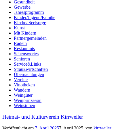
Gesundheit
Gewerbe
Jahresprogramm
Kinder/Jugend/Familie
Kirche/ Seelsorge
Kunst
Mit Kindern
Partnergemeinden
Radeln
Restaurants
Sehenswertes
Senioren
Service&Links
Straußwirtschaften
Übernachtungen
Vereine
Vinotheken
Wandern
Weingüter
Weinprinzessin
Weinstuben
Heimat- und Kulturverein Kirrweiler
Veröffentlicht am
7. April 2025
7. April 2025
von
kirrweiler