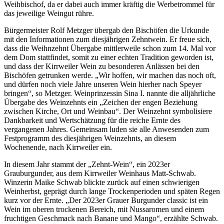
Weihbischof, da er dabei auch immer kräftig die Werbetrommel für
das jeweilige Weingut rühre.
Bürgermeister Rolf Metzger übergab den Bischöfen die Urkunde
mit den Informationen zum diesjährigen Zehntwein. Er freue sich,
dass die Weihnzehnt Übergabe mittlerweile schon zum 14. Mal vor
dem Dom stattfindet, somit zu einer echten Tradition geworden ist,
und dass der Kirrweiler Wein zu besonderen Anlässen bei den
Bischöfen getrunken werde. „Wir hoffen, wir machen das noch oft,
und dürfen noch viele Jahre unseren Wein hierher nach Speyer
bringen“, so Metzger. Weinprinzessin Sina I. nannte die alljährliche
Übergabe des Weinzehnts ein „Zeichen der engen Beziehung
zwischen Kirche, Ort und Weinbau“. Der Weinzehnt symbolisiere
Dankbarkeit und Wertschätzung für die reiche Ernte des
vergangenen Jahres. Gemeinsam luden sie alle Anwesenden zum
Festprogramm des diesjährigen Weinzehnts, an diesem
Wochenende, nach Kirrweiler ein.
In diesem Jahr stammt der „Zehnt-Wein“, ein 2023er
Grauburgunder, aus dem Kirrweiler Weinhaus Matt-Schwab.
Winzerin Maike Schwab blickte zurück auf einen schwierigen
Weinherbst, geprägt durch lange Trockenperioden und späten Regen
kurz vor der Ernte. „Der 2023er Grauer Burgunder classic ist ein
Wein im oberen trockenen Bereich, mit Nussaromen und einem
fruchtigen Geschmack nach Banane und Mango“, erzählte Schwab.