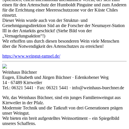
einen für den Artenschutz der Humboldt Pinguine und zum Anderen
für die Errichtung einer Meeresschutzzone vor der Küste Chiles
einsetzt.
Dieser Wein wurde auch von der Struktur- und
Genehmigungsdirektion Süd an die Forscher der Neumayer-Station
III in der Antarktis geschickt! (Siehe Bild von der
„Vernagelungsaktion“!)
Wir erhoffen uns durch diesen besonderen Wein viele Menschen
über die Notwendigkeit des Artenschutzes zu erreichen!
https://www.weingut-ramsel.de/
Weinhaus Büchner
Eugen, Elisabeth und Jürgen Büchner · Edenkobener Weg
14 · 67489 Kirrweiler
Tel.: 06321 5441 · Fax: 06321 5441 · info@weinhaus-buechner.de
Wir, das Weinhaus Büchner, sind ein junges Familienweingut aus
Kirrweiler in der Pfalz.
Modernste Technik und die Tatkraft von drei Generationen prägen
unser Weingut.
Wir bieten ein breit aufgestelltes Weinsortiment – ein Spiegelbild
unseres Schaffens.