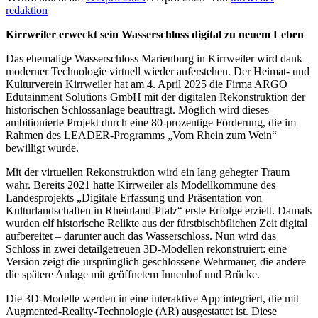
redaktion
Kirrweiler erweckt sein Wasserschloss digital zu neuem Leben
Das ehemalige Wasserschloss Marienburg in Kirrweiler wird dank
moderner Technologie virtuell wieder auferstehen. Der Heimat- und
Kulturverein Kirrweiler hat am 4. April 2025 die Firma ARGO
Edutainment Solutions GmbH mit der digitalen Rekonstruktion der
historischen Schlossanlage beauftragt. Möglich wird dieses
ambitionierte Projekt durch eine 80-prozentige Förderung, die im
Rahmen des LEADER-Programms „Vom Rhein zum Wein“
bewilligt wurde.
Mit der virtuellen Rekonstruktion wird ein lang gehegter Traum
wahr. Bereits 2021 hatte Kirrweiler als Modellkommune des
Landesprojekts „Digitale Erfassung und Präsentation von
Kulturlandschaften in Rheinland-Pfalz“ erste Erfolge erzielt. Damals
wurden elf historische Relikte aus der fürstbischöflichen Zeit digital
aufbereitet – darunter auch das Wasserschloss. Nun wird das
Schloss in zwei detailgetreuen 3D-Modellen rekonstruiert: eine
Version zeigt die ursprünglich geschlossene Wehrmauer, die andere
die spätere Anlage mit geöffnetem Innenhof und Brücke.
Die 3D-Modelle werden in eine interaktive App integriert, die mit
Augmented-Reality-Technologie (AR) ausgestattet ist. Diese