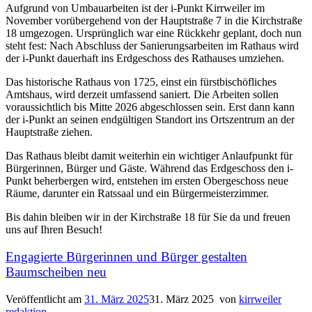
Aufgrund von Umbauarbeiten ist der i-Punkt Kirrweiler im
November vorübergehend von der Hauptstraße 7 in die Kirchstraße
18 umgezogen. Ursprünglich war eine Rückkehr geplant, doch nun
steht fest: Nach Abschluss der Sanierungsarbeiten im Rathaus wird
der i-Punkt dauerhaft ins Erdgeschoss des Rathauses umziehen.
Das historische Rathaus von 1725, einst ein fürstbischöfliches
Amtshaus, wird derzeit umfassend saniert. Die Arbeiten sollen
voraussichtlich bis Mitte 2026 abgeschlossen sein. Erst dann kann
der i-Punkt an seinen endgültigen Standort ins Ortszentrum an der
Hauptstraße ziehen.
Das Rathaus bleibt damit weiterhin ein wichtiger Anlaufpunkt für
Bürgerinnen, Bürger und Gäste. Während das Erdgeschoss den i-
Punkt beherbergen wird, entstehen im ersten Obergeschoss neue
Räume, darunter ein Ratssaal und ein Bürgermeisterzimmer.
Bis dahin bleiben wir in der Kirchstraße 18 für Sie da und freuen
uns auf Ihren Besuch!
Engagierte Bürgerinnen und Bürger gestalten
Baumscheiben neu
Veröffentlicht am
31. März 2025
31. März 2025
von
kirrweiler
redaktion