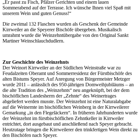
„Er passt zu Fisch, Pfälzer Gerichten und einem lauen
Sommerabend auf der Terrasse. Ich wünsche Ihnen viel Spaß mit
unserem Wein und guten Genuss!“
Die zweimal 132 Flaschen wurden als Geschenk der Gemeinde
Kirrweiler an die Speyerer Bischöfe übergeben. Musikalisch
umrahmt wurde die Weinzehntübergabe von den Original Sankt
Martiner Weinschlauchdudlern.
Zur Geschichte des Weinzehnts
Der Weinort Kirrweiler an der Südlichen Weinstraße war zu
Feudalzeiten Oberamt und Sommerresidenz der Fürstbischöfe des
alten Bistums Speyer. Auf Anregung von Bürgermeister Metzger
wurde 2011 – anlässlich des 950-jährigen Domweihjubiläums – an
die alte Tradition des „Weinzehnts“ neu angeknüpft, bei der dem
bischöflichen Landesherrn der „Zehnte“ des Weinertrages
abgeliefert werden musste. Der Weinzehnt ist eine Naturalabgabe
auf die Weinernte im bischöflichen Weinberg in der Kirrweilerer
Gemarkung „in den Flegeläckern“. In früheren Jahrhunderten wurde
der Weinzehnt im fürstbischöflichen Zehntkeller in Kirrweiler
entrichtet, dort ausgebaut und anschließend nach Speyer gebracht.
Heutzutage bringen die Kirrweilerer den trinkfertigen Wein direkt zu
den Bischöfen nach Speyer.