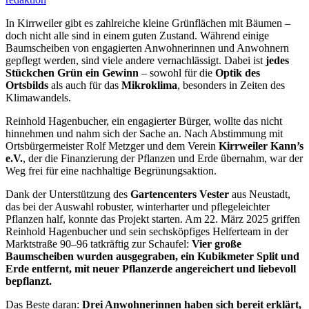
In Kirrweiler gibt es zahlreiche kleine Grünflächen mit Bäumen –
doch nicht alle sind in einem guten Zustand. Während einige
Baumscheiben von engagierten Anwohnerinnen und Anwohnern
gepflegt werden, sind viele andere vernachlässigt. Dabei ist
jedes
Stückchen Grün ein Gewinn
– sowohl für die
Optik des
Ortsbilds
als auch für das
Mikroklima
, besonders in Zeiten des
Klimawandels.
Reinhold Hagenbucher, ein engagierter Bürger, wollte das nicht
hinnehmen und nahm sich der Sache an. Nach Abstimmung mit
Ortsbürgermeister Rolf Metzger und dem Verein
Kirrweiler Kann’s
e.V.
, der die Finanzierung der Pflanzen und Erde übernahm, war der
Weg frei für eine nachhaltige Begrünungsaktion.
Dank der Unterstützung des
Gartencenters Vester
aus Neustadt,
das bei der Auswahl robuster, winterharter und pflegeleichter
Pflanzen half, konnte das Projekt starten. Am 22. März 2025 griffen
Reinhold Hagenbucher und sein sechsköpfiges Helferteam in der
Marktstraße 90–96 tatkräftig zur Schaufel:
Vier große
Baumscheiben wurden ausgegraben, ein Kubikmeter Split und
Erde entfernt, mit neuer Pflanzerde angereichert und liebevoll
bepflanzt.
Das Beste daran:
Drei Anwohnerinnen haben sich bereit erklärt,