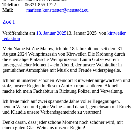
Telefon:
06321 855 1722
Mail:
marleen.kunstaetter@neustadt.eu
Zoé I
Veröffentlicht am
13. Januar 2025
13. Januar 2025
von
kirrweiler
redaktion
Mein Name ist Zoé Matow, ich bin 18 Jahre alt und seit dem 31.
August 2024 Weinprinzessin von Kirrweiler. Die Krönung durch
die ehemalige Pfälzische Weinprinzessin Laura Götze war ein
unvergesslicher Moment – ein Abend, der unsere Weinkultur in
gemütlicher Atmosphäre mit Musik und Freude widerspiegelte.
Ich bin in unserem schönen Weindorf Kirrweiler aufgewachsen und
stolz, unsere Region in diesem Amt zu repräsentieren. Aktuell
mache ich mein Fachabitur in Richtung Polizei und Verwaltung.
Ich freue mich auf zwei spannende Jahre voller Begegnungen,
neuem Wissen und guter Weine – und darauf, gemeinsam mit Emely
und Klaudia unsere Verbandsgemeinde zu vertreten!
Denkt daran, dass jeder schöne Moment noch schöner wird, mit
einem guten Glas Wein aus unserer Region!