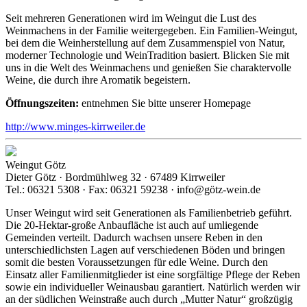
Seit mehreren Generationen wird im Weingut die Lust des
Weinmachens in der Familie weitergegeben. Ein Familien-Weingut,
bei dem die Weinherstellung auf dem Zusammenspiel von Natur,
moderner Technologie und WeinTradition basiert. Blicken Sie mit
uns in die Welt des Weinmachens und genießen Sie charaktervolle
Weine, die durch ihre Aromatik begeistern.
Öffnungszeiten:
entnehmen Sie bitte unserer Homepage
http://www.minges-kirrweiler.de
Weingut Götz
Dieter Götz · Bordmühlweg 32 · 67489 Kirrweiler
Tel.: 06321 5308 · Fax: 06321 59238 · info@götz-wein.de
Unser Weingut wird seit Generationen als Familienbetrieb geführt.
Die 20-Hektar-große Anbaufläche ist auch auf umliegende
Gemeinden verteilt. Dadurch wachsen unsere Reben in den
unterschiedlichsten Lagen auf verschiedenen Böden und bringen
somit die besten Voraussetzungen für edle Weine. Durch den
Einsatz aller Familienmitglieder ist eine sorgfältige Pflege der Reben
sowie ein individueller Weinausbau garantiert. Natürlich werden wir
an der südlichen Weinstraße auch durch „Mutter Natur“ großzügig