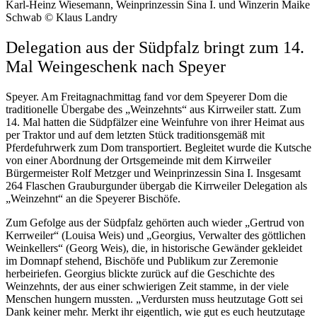
Karl-Heinz Wiesemann, Weinprinzessin Sina I. und Winzerin Maike
Schwab © Klaus Landry
Delegation aus der Südpfalz bringt zum 14.
Mal Weingeschenk nach Speyer
Speyer. Am Freitagnachmittag fand vor dem Speyerer Dom die
traditionelle Übergabe des „Weinzehnts“ aus Kirrweiler statt. Zum
14. Mal hatten die Südpfälzer eine Weinfuhre von ihrer Heimat aus
per Traktor und auf dem letzten Stück traditionsgemäß mit
Pferdefuhrwerk zum Dom transportiert. Begleitet wurde die Kutsche
von einer Abordnung der Ortsgemeinde mit dem Kirrweiler
Bürgermeister Rolf Metzger und Weinprinzessin Sina I. Insgesamt
264 Flaschen Grauburgunder übergab die Kirrweiler Delegation als
„Weinzehnt“ an die Speyerer Bischöfe.
Zum Gefolge aus der Südpfalz gehörten auch wieder „Gertrud von
Kerrweiler“ (Louisa Weis) und „Georgius, Verwalter des göttlichen
Weinkellers“ (Georg Weis), die, in historische Gewänder gekleidet
im Domnapf stehend, Bischöfe und Publikum zur Zeremonie
herbeiriefen. Georgius blickte zurück auf die Geschichte des
Weinzehnts, der aus einer schwierigen Zeit stamme, in der viele
Menschen hungern mussten. „Verdursten muss heutzutage Gott sei
Dank keiner mehr. Merkt ihr eigentlich, wie gut es euch heutzutage