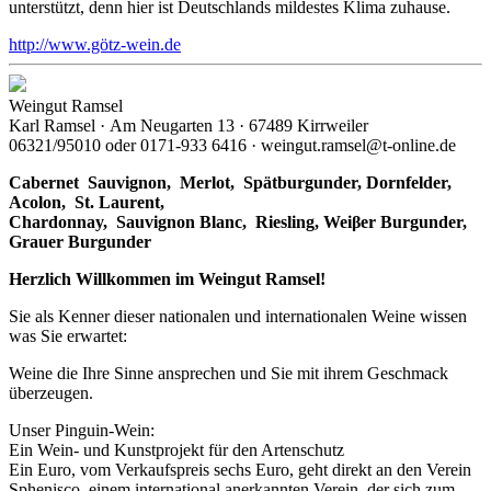
unterstützt, denn hier ist Deutschlands mildestes Klima zuhause.
http://www.götz-wein.de
Weingut Ramsel
Karl Ramsel · Am Neugarten 13 · 67489 Kirrweiler
06321/95010 oder 0171-933 6416 · weingut.ramsel@t-online.de
Cabernet Sauvignon,
Merlot,
Spätburgunder,
Dornfelder,
Acolon, St. Laurent,
Chardonnay,
Sauvignon Blanc, Riesling, Weiβer Burgunder,
Grauer Burgunder
Herzlich Willkommen im Weingut Ramsel!
Sie als Kenner dieser nationalen und internationalen Weine wissen
was Sie erwartet:
Weine die Ihre Sinne ansprechen und Sie mit ihrem Geschmack
überzeugen.
Unser Pinguin-Wein:
Ein Wein- und Kunstprojekt für den Artenschutz
Ein Euro, vom Verkaufspreis sechs Euro, geht direkt an den Verein
Sphenisco, einem international anerkannten Verein, der sich zum