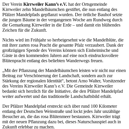
Der Verein
Kirrweiler Kann’s e.V.
hat der Ortsgemeinde
Kirrweiler zehn Mandelbäumchen gestiftet, die nun entlang des
Pfälzer Mandelpfads gepflanzt wurden. Der örtliche Bauhof setzte
die jungen Bäume in der vergangenen Woche am Rundweg durch
die Gemarkung Kirrweiler in die Erde – und damit ein blühendes
Zeichen für die Zukunft.
Nichts wird im Frühjahr so herbeigesehnt wie die Mandelblüte, die
mit ihrer zarten rosa Pracht die gesamte Pfalz verzaubert. Dank der
großzügigen Spende des Vereins können sich Einheimische und
Gäste in den kommenden Jahren auf eine noch eindrucksvollere
Blütenpracht entlang des beliebten Wanderwegs freuen.
„Mit der Pflanzung der Mandelbäumchen leisten wir nicht nur einen
Beitrag zur Verschönerung der Landschaft, sondern auch zur
Stärkung der regionalen Identität“, betont Arno Walter, Vorsitzender
des Vereins Kirrweiler Kann’s e.V. Die Gemeinde Kirrweiler
bedankt sich herzlich für die Initiative, die den Pfälzer Mandelpfad
weiter aufwertet und das traditionelle Landschaftsbild erhält.
Der Pfälzer Mandelpfad erstreckt sich über rund 100 Kilometer
entlang der Deutschen Weinstraße und lockt jedes Jahr unzählige
Besucher an, die das rosa Blütenmeer bestaunen. Kirrweiler trägt
mit der neuen Pflanzung dazu bei, dieses Naturschauspiel auch in
Zukunft erlebbar zu machen.