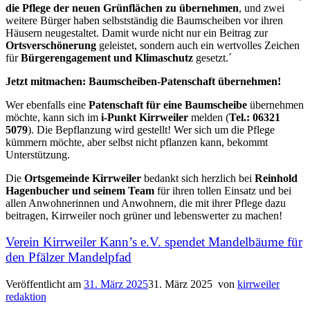
die Pflege der neuen Grünflächen zu übernehmen
, und zwei
weitere Bürger haben selbstständig die Baumscheiben vor ihren
Häusern neugestaltet. Damit wurde nicht nur ein Beitrag zur
Ortsverschönerung
geleistet, sondern auch ein wertvolles Zeichen
für
Bürgerengagement und Klimaschutz
gesetzt.´
Jetzt mitmachen: Baumscheiben-Patenschaft übernehmen!
Wer ebenfalls eine
Patenschaft für eine Baumscheibe
übernehmen
möchte, kann sich im
i-Punkt Kirrweiler
melden (
Tel.: 06321
5079
). Die Bepflanzung wird gestellt! Wer sich um die Pflege
kümmern möchte, aber selbst nicht pflanzen kann, bekommt
Unterstützung.
Die
Ortsgemeinde Kirrweiler
bedankt sich herzlich bei
Reinhold
Hagenbucher und seinem Team
für ihren tollen Einsatz und bei
allen Anwohnerinnen und Anwohnern, die mit ihrer Pflege dazu
beitragen, Kirrweiler noch grüner und lebenswerter zu machen!
Verein Kirrweiler Kann’s e.V. spendet Mandelbäume für
den Pfälzer Mandelpfad
Veröffentlicht am
31. März 2025
31. März 2025
von
kirrweiler
redaktion