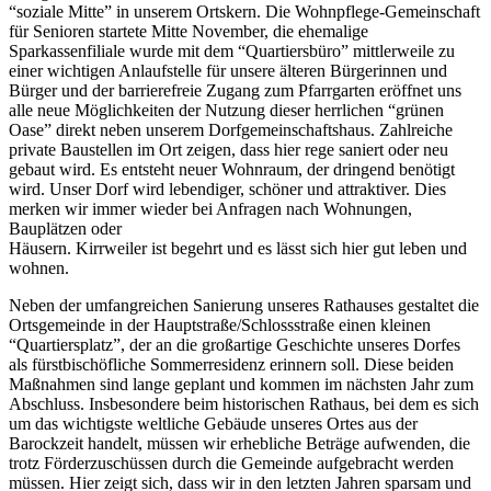
“soziale Mitte” in unserem Ortskern. Die Wohnpflege-Gemeinschaft
für Senioren startete Mitte November, die ehemalige
Sparkassenfiliale wurde mit dem “Quartiersbüro” mittlerweile zu
einer wichtigen Anlaufstelle für unsere älteren Bürgerinnen und
Bürger und der barrierefreie Zugang zum Pfarrgarten eröffnet uns
alle neue Möglichkeiten der Nutzung dieser herrlichen “grünen
Oase” direkt neben unserem Dorfgemeinschaftshaus. Zahlreiche
private Baustellen im Ort zeigen, dass hier rege saniert oder neu
gebaut wird. Es entsteht neuer Wohnraum, der dringend benötigt
wird. Unser Dorf wird lebendiger, schöner und attraktiver. Dies
merken wir immer wieder bei Anfragen nach Wohnungen,
Bauplätzen oder
Häusern. Kirrweiler ist begehrt und es lässt sich hier gut leben und
wohnen.
Neben der umfangreichen Sanierung unseres Rathauses gestaltet die
Ortsgemeinde in der Hauptstraße/Schlossstraße einen kleinen
“Quartiersplatz”, der an die großartige Geschichte unseres Dorfes
als fürstbischöfliche Sommerresidenz erinnern soll. Diese beiden
Maßnahmen sind lange geplant und kommen im nächsten Jahr zum
Abschluss. Insbesondere beim historischen Rathaus, bei dem es sich
um das wichtigste weltliche Gebäude unseres Ortes aus der
Barockzeit handelt, müssen wir erhebliche Beträge aufwenden, die
trotz Förderzuschüssen durch die Gemeinde aufgebracht werden
müssen. Hier zeigt sich, dass wir in den letzten Jahren sparsam und