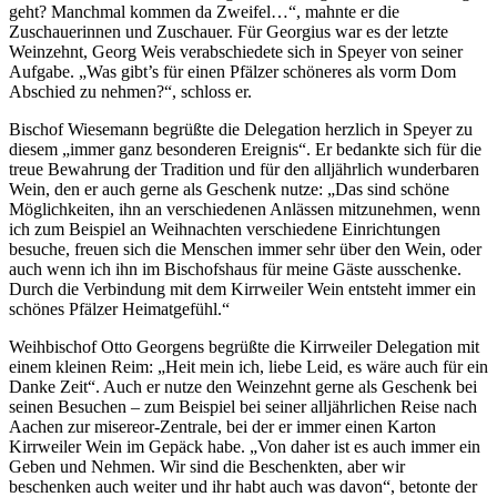
geht? Manchmal kommen da Zweifel…“, mahnte er die
Zuschauerinnen und Zuschauer. Für Georgius war es der letzte
Weinzehnt, Georg Weis verabschiedete sich in Speyer von seiner
Aufgabe. „Was gibt’s für einen Pfälzer schöneres als vorm Dom
Abschied zu nehmen?“, schloss er.
Bischof Wiesemann begrüßte die Delegation herzlich in Speyer zu
diesem „immer ganz besonderen Ereignis“. Er bedankte sich für die
treue Bewahrung der Tradition und für den alljährlich wunderbaren
Wein, den er auch gerne als Geschenk nutze: „Das sind schöne
Möglichkeiten, ihn an verschiedenen Anlässen mitzunehmen, wenn
ich zum Beispiel an Weihnachten verschiedene Einrichtungen
besuche, freuen sich die Menschen immer sehr über den Wein, oder
auch wenn ich ihn im Bischofshaus für meine Gäste ausschenke.
Durch die Verbindung mit dem Kirrweiler Wein entsteht immer ein
schönes Pfälzer Heimatgefühl.“
Weihbischof Otto Georgens begrüßte die Kirrweiler Delegation mit
einem kleinen Reim: „Heit mein ich, liebe Leid, es wäre auch für ein
Danke Zeit“. Auch er nutze den Weinzehnt gerne als Geschenk bei
seinen Besuchen – zum Beispiel bei seiner alljährlichen Reise nach
Aachen zur misereor-Zentrale, bei der er immer einen Karton
Kirrweiler Wein im Gepäck habe. „Von daher ist es auch immer ein
Geben und Nehmen. Wir sind die Beschenkten, aber wir
beschenken auch weiter und ihr habt auch was davon“, betonte der