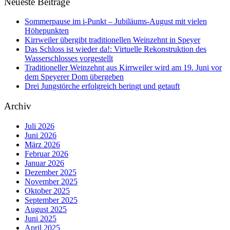
Neueste Beiträge
Sommerpause im i-Punkt – Jubiläums-August mit vielen
Höhepunkten
Kirrweiler übergibt traditionellen Weinzehnt in Speyer
Das Schloss ist wieder da!: Virtuelle Rekonstruktion des
Wasserschlosses vorgestellt
Traditioneller Weinzehnt aus Kirrweiler wird am 19. Juni vor
dem Speyerer Dom übergeben
Drei Jungstörche erfolgreich beringt und getauft
Archiv
Juli 2026
Juni 2026
März 2026
Februar 2026
Januar 2026
Dezember 2025
November 2025
Oktober 2025
September 2025
August 2025
Juni 2025
April 2025