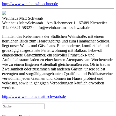
http://www.weinhaus-buechner.de
Weinhaus Matt-Schwaab
Weinhaus Matt-Schwaab · Am Rebenmeer 1 · 67489 Kirrweiler
Tel.: 06321 58327 · info@weinhaus-matt-schwaab.de
Inmitten des Rebenmeers der Südlichen Weinstraße, mit einem
herrlichen Blick zum Haardtgebirge und zum Hambacher Schloss,
liegt unser Wein- und Gästehaus. Eine moderne, komfortabel und
großzügig ausgestattete Ferienwohnung mit Balkon, liebevoll
eingerichtete Gästezimmer, ein stilvoller Frühstücks- und
Aufenthaltsraum laden zu einer kurzen Atempause am Wochenende
wie zu einem längeren Aufenthalt gleichermaßen ein. Ob in trauter
Zweisamkeit oder zusammen mit anderen Gästen; unsere selbst
erzeugten und sorgfältig ausgebauten Qualitäts- und Prädikatsweine
verwöhnen jeden Gaumen und können im Hause probiert und
verkostet, sowie in gängigen Verpackungen käuflich erworben
werden.
http://www.weinhaus-matt-schwaab.de
Suche
nach: