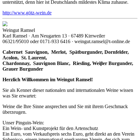
unterstützt, denn hier ist Deutschlands mildestes Klima zuhause.
http://www.götz-wein.de
Weingut Ramsel
Karl Ramsel · Am Neugarten 13 · 67489 Kirrweiler
06321/95010 oder 0171-933 6416 · weingut.ramsel@t-online.de
Cabernet Sauvignon,
Merlot,
Spätburgunder,
Dornfelder,
Acolon, St. Laurent,
Chardonnay,
Sauvignon Blanc, Riesling, Weiβer Burgunder,
Grauer Burgunder
Herzlich Willkommen im Weingut Ramsel!
Sie als Kenner dieser nationalen und internationalen Weine wissen
was Sie erwartet:
Weine die Ihre Sinne ansprechen und Sie mit ihrem Geschmack
überzeugen.
Unser Pinguin-Wein:
Ein Wein- und Kunstprojekt für den Artenschutz
Ein Euro, vom Verkaufspreis sechs Euro, geht direkt an den Verein
Sphenisco, einem international anerkannten Verein, der sich zum