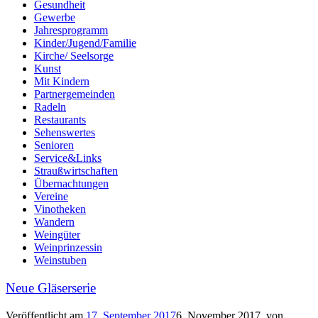
Gesundheit
Gewerbe
Jahresprogramm
Kinder/Jugend/Familie
Kirche/ Seelsorge
Kunst
Mit Kindern
Partnergemeinden
Radeln
Restaurants
Sehenswertes
Senioren
Service&Links
Straußwirtschaften
Übernachtungen
Vereine
Vinotheken
Wandern
Weingüter
Weinprinzessin
Weinstuben
Neue Gläserserie
Veröffentlicht am
17. September 2017
6. November 2017
von