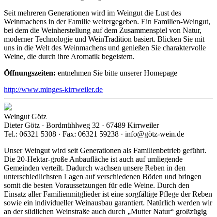
Seit mehreren Generationen wird im Weingut die Lust des
Weinmachens in der Familie weitergegeben. Ein Familien-Weingut,
bei dem die Weinherstellung auf dem Zusammenspiel von Natur,
moderner Technologie und WeinTradition basiert. Blicken Sie mit
uns in die Welt des Weinmachens und genießen Sie charaktervolle
Weine, die durch ihre Aromatik begeistern.
Öffnungszeiten:
entnehmen Sie bitte unserer Homepage
http://www.minges-kirrweiler.de
Weingut Götz
Dieter Götz · Bordmühlweg 32 · 67489 Kirrweiler
Tel.: 06321 5308 · Fax: 06321 59238 · info@götz-wein.de
Unser Weingut wird seit Generationen als Familienbetrieb geführt.
Die 20-Hektar-große Anbaufläche ist auch auf umliegende
Gemeinden verteilt. Dadurch wachsen unsere Reben in den
unterschiedlichsten Lagen auf verschiedenen Böden und bringen
somit die besten Voraussetzungen für edle Weine. Durch den
Einsatz aller Familienmitglieder ist eine sorgfältige Pflege der Reben
sowie ein individueller Weinausbau garantiert. Natürlich werden wir
an der südlichen Weinstraße auch durch „Mutter Natur“ großzügig