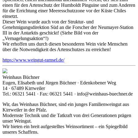
einen für den Artenschutz der Humboldt Pinguine und zum Anderen
für die Errichtung einer Meeresschutzzone vor der Küste Chiles
einsetzt.
Dieser Wein wurde auch von der Struktur- und
Genehmigungsdirektion Süd an die Forscher der Neumayer-Station
III in der Antarktis geschickt! (Siehe Bild von der
„Vernagelungsaktion“!)
Wir erhoffen uns durch diesen besonderen Wein viele Menschen
über die Notwendigkeit des Artenschutzes zu erreichen!
https://www.weingut-ramsel.de/
Weinhaus Büchner
Eugen, Elisabeth und Jürgen Büchner · Edenkobener Weg
14 · 67489 Kirrweiler
Tel.: 06321 5441 · Fax: 06321 5441 · info@weinhaus-buechner.de
Wir, das Weinhaus Büchner, sind ein junges Familienweingut aus
Kirrweiler in der Pfalz.
Modernste Technik und die Tatkraft von drei Generationen prägen
unser Weingut.
Wir bieten ein breit aufgestelltes Weinsortiment – ein Spiegelbild
unseres Schaffens.