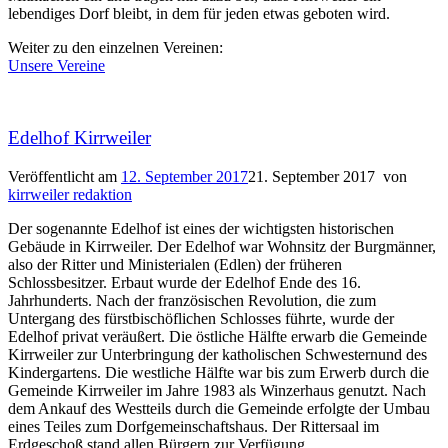
lebendiges Dorf bleibt, in dem für jeden etwas geboten wird.
Weiter zu den einzelnen Vereinen:
Unsere Vereine
Edelhof Kirrweiler
Veröffentlicht am
12. September 2017
21. September 2017
von
kirrweiler redaktion
Der sogenannte Edelhof ist eines der wichtigsten historischen
Gebäude in Kirrweiler. Der Edelhof war Wohnsitz der Burgmänner,
also der Ritter und Ministerialen (Edlen) der früheren
Schlossbesitzer. Erbaut wurde der Edelhof Ende des 16.
Jahrhunderts. Nach der französischen Revolution, die zum
Untergang des fürstbischöflichen Schlosses führte, wurde der
Edelhof privat veräußert. Die östliche Hälfte erwarb die Gemeinde
Kirrweiler zur Unterbringung der katholischen Schwesternund des
Kindergartens. Die westliche Hälfte war bis zum Erwerb durch die
Gemeinde Kirrweiler im Jahre 1983 als Winzerhaus genutzt. Nach
dem Ankauf des Westteils durch die Gemeinde erfolgte der Umbau
eines Teiles zum Dorfgemeinschaftshaus. Der Rittersaal im
Erdgeschoß stand allen Bürgern zur Verfügung.