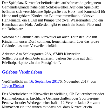
Der Spielplatz Kirrweiler befindet sich auf sehr schön gelegenem
Gemeindegelände nahe dem Schlossweiher. Auf dem Spielplatz
befinden sich verschiedene Spielgeräte aus Holz- und Kunststoff für
kleine und größere Kinder, ein Baumstammmikado inklusive
Hängematte, ein Hügel mit Pumpe und zwei Wasserläufen und ein
Baumhaus aus Holz. Außerdem gibt es noch ein Boule-Platz und
ein Boltzplatz.
Sowohl die Familien aus Kirrweiler als auch Touristen, die mit
Kindern in unser Dorf kommen, freuen sich sehr über das große
Gelände, das zum Verweilen einlädt.
Adresse: Am Schlossgarten 26A, 67489 Kirrweiler
Sollten Sie mit dem Auto anreisen, parken Sie bitte auf dem
Edelhofparkplatz „In den Forstgärten“.
Gelebtes Vereinsleben
Veröffentlicht am
16. September 2017
6. November 2017
von
Jürgen Pluskat
Das Vereinsleben in Kirrweiler ist vielfältig. Ob Bauerntheater oder
Kammerkonzerte, kirchliche Gemeinschaften oder Sportvereine,
Feuerwehr oder Werbegemeinschaft – 12 Vereine laden Sie zum
Mitmachen ein und tragen mit dazu bei, dass Kirrweiler ein