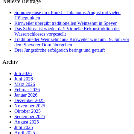
Neueste Beiträge
Sommerpause im i-Punkt – Jubiläums-August mit vielen
Höhepunkten
Kirrweiler übergibt traditionellen Weinzehnt in Speyer
Das Schloss ist wieder da!: Virtuelle Rekonstruktion des
Wasserschlosses vorgestellt
Traditioneller Weinzehnt aus Kirrweiler wird am 19. Juni vor
dem Speyerer Dom übergeben
Drei Jungstörche erfolgreich beringt und getauft
Archiv
Juli 2026
Juni 2026
März 2026
Februar 2026
Januar 2026
Dezember 2025
November 2025
Oktober 2025
September 2025
August 2025
Juni 2025
April 2025