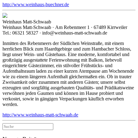
http://www.weinhaus-buechner.de
Weinhaus Matt-Schwaab
Weinhaus Matt-Schwaab · Am Rebenmeer 1 · 67489 Kirrweiler
Tel.: 06321 58327 · info@weinhaus-matt-schwaab.de
Inmitten des Rebenmeers der Südlichen Weinstraße, mit einem
herrlichen Blick zum Haardtgebirge und zum Hambacher Schloss,
liegt unser Wein- und Gästehaus. Eine moderne, komfortabel und
großzügig ausgestattete Ferienwohnung mit Balkon, liebevoll
eingerichtete Gästezimmer, ein stilvoller Frühstücks- und
Aufenthaltsraum laden zu einer kurzen Atempause am Wochenende
wie zu einem längeren Aufenthalt gleichermaßen ein. Ob in trauter
Zweisamkeit oder zusammen mit anderen Gästen; unsere selbst
erzeugten und sorgfältig ausgebauten Qualitäts- und Prädikatsweine
verwöhnen jeden Gaumen und können im Hause probiert und
verkostet, sowie in gängigen Verpackungen käuflich erworben
werden.
http://www.weinhaus-matt-schwaab.de
Suche
nach: