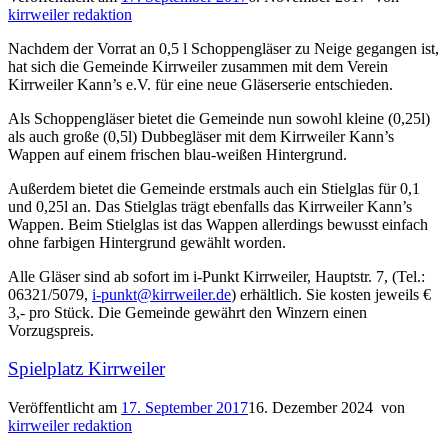
kirrweiler redaktion
Nachdem der Vorrat an 0,5 l Schoppengläser zu Neige gegangen ist,
hat sich die Gemeinde Kirrweiler zusammen mit dem Verein
Kirrweiler Kann’s e.V. für eine neue Gläserserie entschieden.
Als Schoppengläser bietet die Gemeinde nun sowohl kleine (0,25l)
als auch große (0,5l) Dubbegläser mit dem Kirrweiler Kann’s
Wappen auf einem frischen blau-weißen Hintergrund.
Außerdem bietet die Gemeinde erstmals auch ein Stielglas für 0,1
und 0,25l an. Das Stielglas trägt ebenfalls das Kirrweiler Kann’s
Wappen. Beim Stielglas ist das Wappen allerdings bewusst einfach
ohne farbigen Hintergrund gewählt worden.
Alle Gläser sind ab sofort im i-Punkt Kirrweiler, Hauptstr. 7, (Tel.:
06321/5079,
i-punkt@kirrweiler.de
) erhältlich. Sie kosten jeweils €
3,- pro Stück. Die Gemeinde gewährt den Winzern einen
Vorzugspreis.
Spielplatz Kirrweiler
Veröffentlicht am
17. September 2017
16. Dezember 2024
von
kirrweiler redaktion