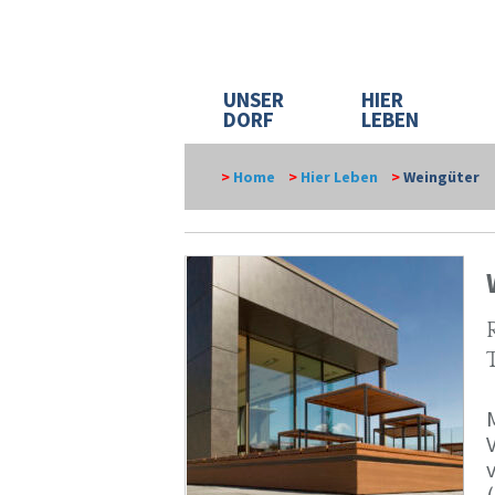
UNSER
HIER
DORF
LEBEN
>
Home
>
Hier Leben
>
Weingüter