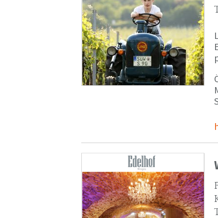
p
M
S