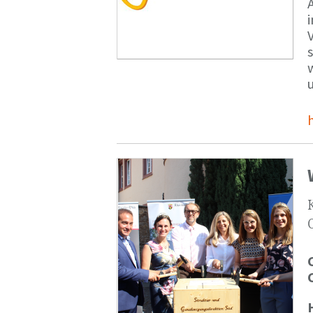
V
s
u