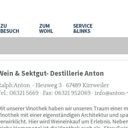
ZU
ZUM
SERVICE
BESUCH
WOHL
&LINKS
Wein & Sektgut- Destillerie Anton
Ralph Anton · Heuweg 3 · 67489 Kirrweiler
Tel.: 06321 5669 · Fax: 06321 952069 · info@anton
Mit unserer Vinothek haben wir unseren Traum eine
Vinothek mit einer eigenständigen Architektur und 
verwirklicht. Hier wird Weineinkauf um Erlebnis. Neb
(siehe Homepage) ist die Vinothek auch als „Straußw