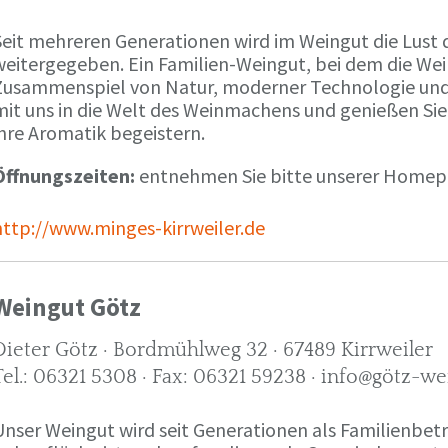
Seit mehreren Generationen wird im Weingut die Lust 
weitergegeben. Ein Familien-Weingut, bei dem die We
Zusammenspiel von Natur, moderner Technologie und W
mit uns in die Welt des Weinmachens und genießen Sie
ihre Aromatik begeistern.
Öffnungszeiten:
entnehmen Sie bitte unserer Home
http://www.minges-kirrweiler.de
Weingut Götz
Dieter Götz · Bordmühlweg 32 · 67489 Kirrweiler
Tel.: 06321 5308 · Fax: 06321 59238 · info@götz-we
Unser Weingut wird seit Generationen als Familienbet