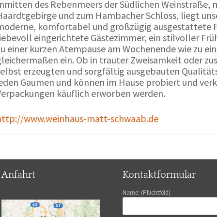
Inmitten des Rebenmeers der Südlichen Weinstraße, m
Haardtgebirge und zum Hambacher Schloss, liegt unse
moderne, komfortabel und großzügig ausgestattete 
liebevoll eingerichtete Gästezimmer, ein stilvoller F
zu einer kurzen Atempause am Wochenende wie zu ei
gleichermaßen ein. Ob in trauter Zweisamkeit oder z
selbst erzeugten und sorgfältig ausgebauten Qualitä
jeden Gaumen und können im Hause probiert und verko
Verpackungen käuflich erworben werden.
http://www.weinhaus-matt-schwaab.de
Anfahrt
Kontaktformular
Name: (Pflichtfeld)