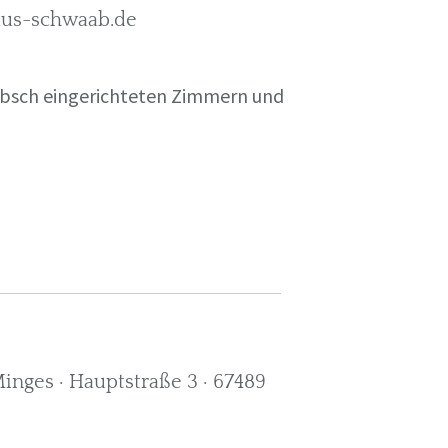
rkus-schwaab.de
übsch eingerichteten Zimmern und
nges · Hauptstraße 3 · 67489