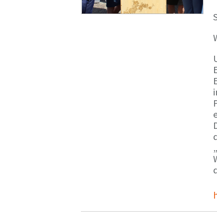
S
E
e
d