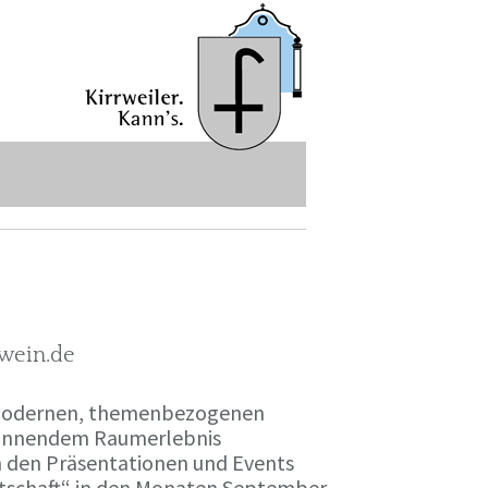
-wein.de
r modernen, themenbezogenen
spannendem Raumerlebnis
en den Präsentationen und Events
irtschaft“ in den Monaten September