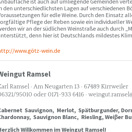
Anbaufläche ist auch auf umliegende Gemeinden verte
in den unterschiedlichsten Lagen auf verschiedenen B
oraussetzungen für edle Weine. Durch den Einsatz alle
orgfältige Pflege der Reben sowie ein individueller W
werden wir an der südlichen Weinstraße auch durch „
nterstützt, denn hier ist Deutschlands mildestes Kli
http://www.götz-wein.de
Weingut Ramsel
Karl Ramsel · Am Neugarten 13 · 67489 Kirrweiler
06321/95010 oder 0171-933 6416 · weingut.ramsel
Cabernet Sauvignon,
Merlot,
Spätburgunder,
Dorn
Chardonnay,
Sauvignon Blanc, Riesling, Weiβer Bu
Herzlich Willkommen im Weingut Ramsel!