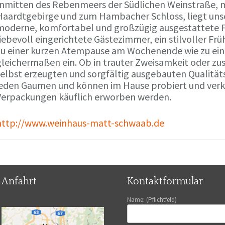
Inmitten des Rebenmeers der Südlichen Weinstraße, m
Haardtgebirge und zum Hambacher Schloss, liegt unse
moderne, komfortabel und großzügig ausgestattete 
liebevoll eingerichtete Gästezimmer, ein stilvoller F
zu einer kurzen Atempause am Wochenende wie zu ei
gleichermaßen ein. Ob in trauter Zweisamkeit oder z
selbst erzeugten und sorgfältig ausgebauten Qualitä
jeden Gaumen und können im Hause probiert und verko
Verpackungen käuflich erworben werden.
http://www.weinhaus-matt-schwaab.de
Anfahrt
Kontaktformular
Name: (Pflichtfeld)