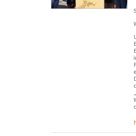
S
E
e
d