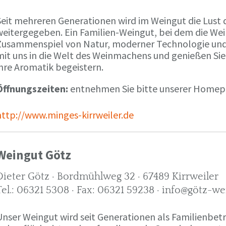
Seit mehreren Generationen wird im Weingut die Lust 
weitergegeben. Ein Familien-Weingut, bei dem die We
Zusammenspiel von Natur, moderner Technologie und W
mit uns in die Welt des Weinmachens und genießen Sie
ihre Aromatik begeistern.
Öffnungszeiten:
entnehmen Sie bitte unserer Home
http://www.minges-kirrweiler.de
Weingut Götz
Dieter Götz · Bordmühlweg 32 · 67489 Kirrweiler
Tel.: 06321 5308 · Fax: 06321 59238 · info@götz-we
Unser Weingut wird seit Generationen als Familienbet