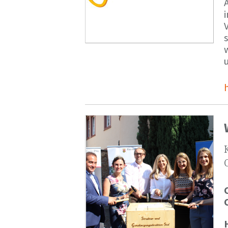
V
s
u