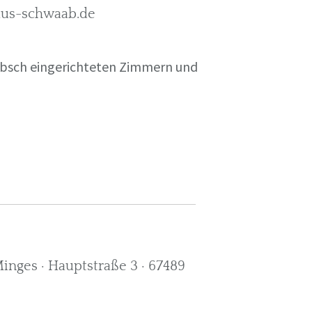
rkus-schwaab.de
übsch eingerichteten Zimmern und
nges · Hauptstraße 3 · 67489