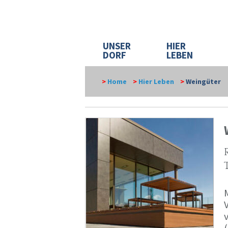
UNSER
HIER
DORF
LEBEN
>
Home
>
Hier Leben
>
Weingüter