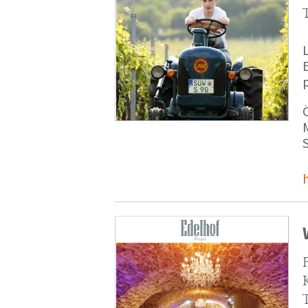
p
M
S