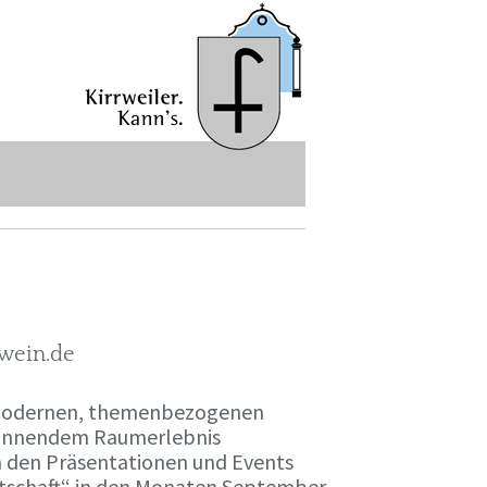
-wein.de
r modernen, themenbezogenen
spannendem Raumerlebnis
en den Präsentationen und Events
irtschaft“ in den Monaten September