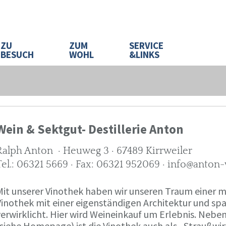
ZU
ZUM
SERVICE
BESUCH
WOHL
&LINKS
Wein & Sektgut- Destillerie Anton
Ralph Anton · Heuweg 3 · 67489 Kirrweiler
Tel.: 06321 5669 · Fax: 06321 952069 · info@anton
Mit unserer Vinothek haben wir unseren Traum eine
Vinothek mit einer eigenständigen Architektur und 
verwirklicht. Hier wird Weineinkauf um Erlebnis. Neb
(siehe Homepage) ist die Vinothek auch als „Straußw