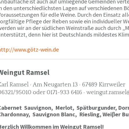
Anbaufläche ist auch auf umliegende Gemeinden verte
in den unterschiedlichsten Lagen auf verschiedenen B
oraussetzungen für edle Weine. Durch den Einsatz alle
orgfältige Pflege der Reben sowie ein individueller W
werden wir an der südlichen Weinstraße auch durch „
nterstützt, denn hier ist Deutschlands mildestes Kli
http://www.götz-wein.de
Weingut Ramsel
Karl Ramsel · Am Neugarten 13 · 67489 Kirrweiler
06321/95010 oder 0171-933 6416 · weingut.ramsel
Cabernet Sauvignon,
Merlot,
Spätburgunder,
Dorn
Chardonnay,
Sauvignon Blanc, Riesling, Weiβer Bu
Herzlich Willkommen im Weingut Ramsel!